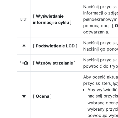
Naciśnij przycisk
informacji o zdj
[
Wyświetlanie
pełnoekranowym.
M
informacji o cyklu
]
pomocą opcji [
O
odtwarzania.
Naciśnij przycisk
[
Podświetlenie LCD
]
D
Naciśnij go pono
Naciśnij przycis
[
Wznów strzelanie
]
P
powrócić do tryb
Aby ocenić aktual
przycisk sterując
Aby wyświetlić
naciśnij przyci
[
Ocena
]
c
wybraną ocenę 
wybrany przyci
powoduje wybr