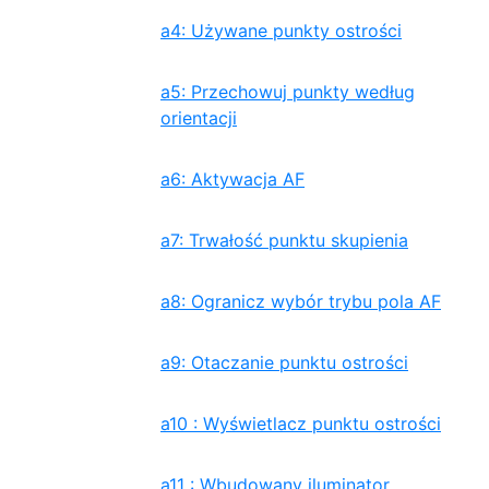
a4: Używane punkty ostrości
a5: Przechowuj punkty według
orientacji
a6: Aktywacja AF
a7: Trwałość punktu skupienia
a8: Ogranicz wybór trybu pola AF
a9: Otaczanie punktu ostrości
a10 : Wyświetlacz punktu ostrości
a11 : Wbudowany iluminator