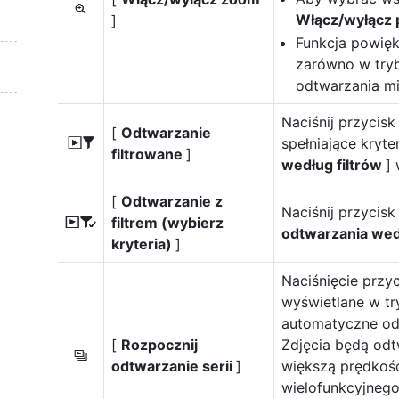
p
Włącz/wyłącz
]
Funkcja powięk
zarówno w tryb
odtwarzania mi
Naciśnij przycisk
[
Odtwarzanie
spełniające kryte
l
filtrowane
]
według filtrów
]
[
Odtwarzanie z
Naciśnij przycisk
filtrem (wybierz
N
odtwarzania wed
kryteria)
]
Naciśnięcie przyc
wyświetlane w t
automatyczne od
[
Rozpocznij
Zdjęcia będą odtw
O
odtwarzanie serii
]
większą prędkośc
wielofunkcyjnego