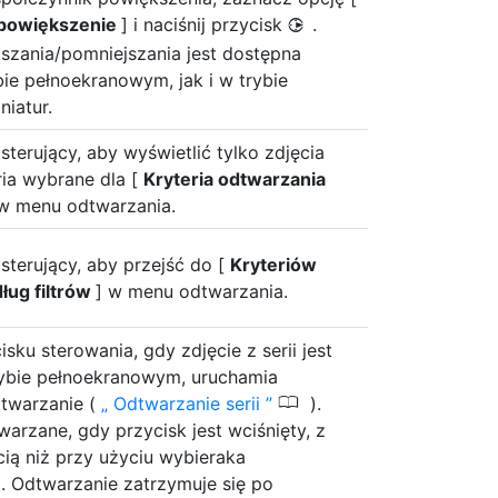
 powiększenie
] i naciśnij przycisk
.
2
szania/pomniejszania jest dostępna
ie pełnoekranowym, jak i w trybie
niatur.
 sterujący, aby wyświetlić tylko zdjęcia
ria wybrane dla [
Kryteria odtwarzania
 w menu odtwarzania.
 sterujący, aby przejść do [
Kryteriów
ług filtrów
] w menu odtwarzania.
isku sterowania, gdy zdjęcie z serii jest
rybie pełnoekranowym, uruchamia
0
twarzanie (
Odtwarzanie serii
).
arzane, gdy przycisk jest wciśnięty, z
ią niż przy użyciu wybieraka
. Odtwarzanie zatrzymuje się po