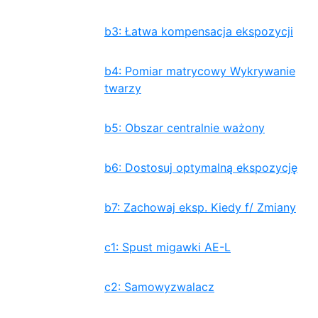
b3: Łatwa kompensacja ekspozycji
b4: Pomiar matrycowy Wykrywanie
twarzy
b5: Obszar centralnie ważony
b6: Dostosuj optymalną ekspozycję
b7: Zachowaj eksp. Kiedy f/ Zmiany
c1: Spust migawki AE-L
c2: Samowyzwalacz