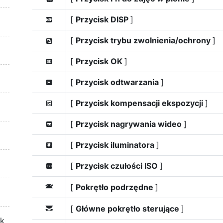
[
Przycisk DISP
]
D
[
Przycisk trybu zwolnienia/ochrony
]
l
[
Przycisk OK
]
p
[
Przycisk odtwarzania
]
q
[
Przycisk kompensacji ekspozycji
]
E
[
Przycisk nagrywania wideo
]
z
[
Przycisk iluminatora
]
W
[
Przycisk czułości ISO
]
F
[
Pokrętło podrzędne
]
3
[
Główne pokrętło sterujące
]
y
ek