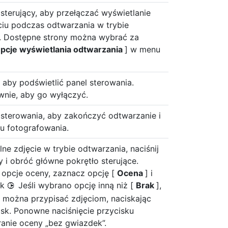
 sterujący, aby przełączać wyświetlanie
ęciu podczas odtwarzania w trybie
 Dostępne strony można wybrać za
pcje wyświetlania odtwarzania
] w menu
, aby podświetlić panel sterowania.
wnie, aby go wyłączyć.
k sterowania, aby zakończyć odtwarzanie i
u fotografowania.
ne zdjęcie w trybie odtwarzania, naciśnij
y i obróć główne pokrętło sterujące.
 opcje oceny, zaznacz opcję [
Ocena
] i
sk
Jeśli wybrano opcję inną niż [
Brak
],
2
można przypisać zdjęciom, naciskając
sk. Ponowne naciśnięcie przycisku
anie oceny „bez gwiazdek”.