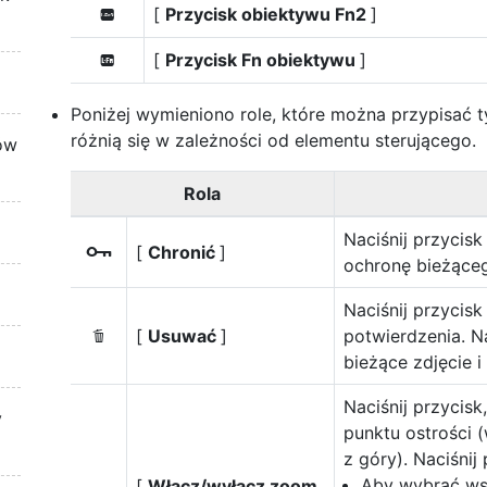
[
Przycisk obiektywu Fn2
]
3
[
Przycisk Fn obiektywu
]
S
Poniżej wymieniono role, które można przypisać 
różnią się w zależności od elementu sterującego.
ów
Rola
Naciśnij przycisk
[
Chronić
]
g
ochronę bieżąceg
Naciśnij przycis
[
Usuwać
]
potwierdzenia. N
O
bieżące zdjęcie 
Naciśnij przycis
y
punktu ostrości 
z góry). Naciśni
Aby wybrać wsp
[
Włącz/wyłącz zoom