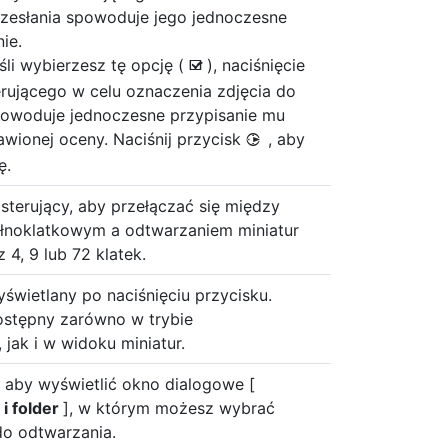
rzesłania spowoduje jego jednoczesne
ie.
eśli wybierzesz tę opcję (
), naciśnięcie
M
erującego w celu oznaczenia zdjęcia do
powoduje jednoczesne przypisanie mu
awionej oceny. Naciśnij przycisk
, aby
2
ę.
 sterujący, aby przełączać się między
łnoklatkowym a odtwarzaniem miniatur
 4, 9 lub 72 klatek.
yświetlany po naciśnięciu przycisku.
ostępny zarówno w trybie
jak i w widoku miniatur.
, aby wyświetlić okno dialogowe [
i folder
], w którym możesz wybrać
do odtwarzania.