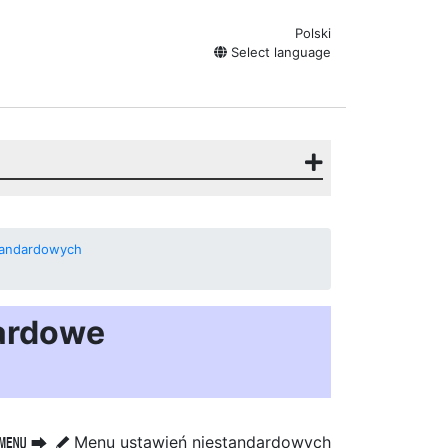
Polski
Select language
tandardowych
dardowe
Menu ustawień niestandardowych
G
U
A