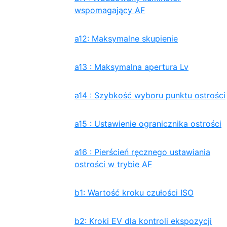
wspomagający AF
a12: Maksymalne skupienie
a13 : Maksymalna apertura Lv
a14 : Szybkość wyboru punktu ostrości
a15 : Ustawienie ogranicznika ostrości
a16 : Pierścień ręcznego ustawiania
ostrości w trybie AF
b1: Wartość kroku czułości ISO
b2: Kroki EV dla kontroli ekspozycji