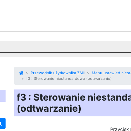
Przewodnik użytkownika Z6III
Menu ustawień nies
f3 : Sterowanie niestandardowe (odtwarzanie)
f3 : Sterowanie niestan
(odtwarzanie)
Przycisk