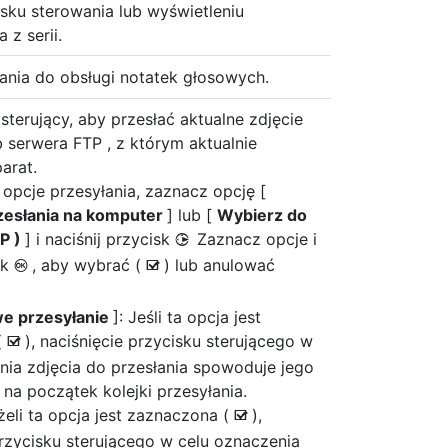
isku sterowania lub wyświetleniu
 z serii.
ania do obsługi notatek głosowych.
 sterujący, aby przesłać aktualne zdjęcie
 serwera FTP , z którym aktualnie
arat.
 opcje przesyłania, zaznacz opcję [
zesłania na komputer
] lub [
Wybierz do
TP )
] i naciśnij przycisk
Zaznacz opcje i
2
sk
, aby wybrać (
) lub anulować
J
M
we przesyłanie
]: Jeśli ta opcja jest
(
), naciśnięcie przycisku sterującego w
M
nia zdjęcia do przesłania spowoduje jego
 na początek kolejki przesyłania.
eżeli ta opcja jest zaznaczona (
),
M
przycisku sterującego w celu oznaczenia