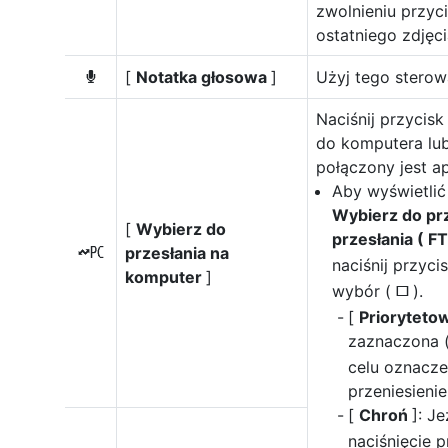
zwolnieniu przyc
ostatniego zdjęcia
[
Notatka głosowa
]
Użyj tego sterow
b
Naciśnij przycisk
do komputera lub
połączony jest ap
Aby wyświetlić
Wybierz do pr
[
Wybierz do
przesłania ( F
przesłania na
K
naciśnij przyci
komputer
]
wybór (
).
U
[
Prioryteto
zaznaczona 
celu oznacze
przeniesienie
[
Chroń
]: J
naciśnięcie 