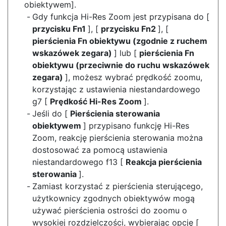
obiektywem].
Gdy funkcja Hi-Res Zoom jest przypisana do [
przycisku Fn1
], [
przycisku Fn2
], [
pierścienia Fn obiektywu (zgodnie z ruchem
wskazówek zegara)
] lub [
pierścienia Fn
obiektywu (przeciwnie do ruchu wskazówek
zegara)
], możesz wybrać prędkość zoomu,
korzystając z ustawienia niestandardowego
g7 [
Prędkość Hi-Res Zoom
].
Jeśli do [
Pierścienia sterowania
obiektywem
] przypisano funkcję Hi-Res
Zoom, reakcję pierścienia sterowania można
dostosować za pomocą ustawienia
niestandardowego f13 [
Reakcja pierścienia
sterowania
].
Zamiast korzystać z pierścienia sterującego,
użytkownicy zgodnych obiektywów mogą
używać pierścienia ostrości do zoomu o
wysokiej rozdzielczości, wybierając opcję [