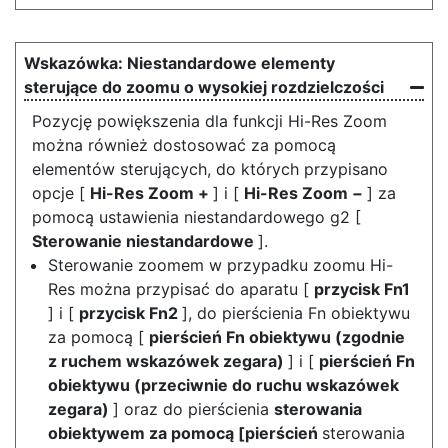
Niestandardowe elementy
sterujące do zoomu o wysokiej rozdzielczości
Pozycję powiększenia dla funkcji Hi-Res Zoom
można również dostosować za pomocą
elementów sterujących, do których przypisano
opcje [
Hi-Res Zoom +
] i [
Hi-Res Zoom −
] za
pomocą ustawienia niestandardowego g2 [
Sterowanie niestandardowe
].
Sterowanie zoomem w przypadku zoomu Hi-
Res można przypisać do aparatu [
przycisk Fn1
] i [
przycisk Fn2
], do pierścienia Fn obiektywu
za pomocą [
pierścień Fn obiektywu (zgodnie
z ruchem wskazówek zegara)
] i [
pierścień Fn
obiektywu (przeciwnie do ruchu wskazówek
zegara)
] oraz do pierścienia
sterowania
obiektywem za pomocą [pierścień
sterowania