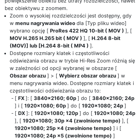
powiększenie obiektu bez utraty rozdzielczości, nawet
bez obiektywu z zoomem.
Zoom o wysokiej rozdzielczości
jest dostępny, gdy
w
menu nagrywania wideo
dla [Typ pliku wideo]
wybrano opcję [
ProRes 422 HQ 10-bit ( MOV )
], [
MOV H.265
H.265 bit ( MOV )
], [
H.264 8-bit
(MOV)] lub [H.264 8-bit ( MP4 )
].
Dostępne rozmiary klatek i częstotliwości
odświeżania obrazu w trybie Hi-Res Zoom różnią się
w zależności od opcji wybranej w obszarze [
Obszar obrazu
] > [
Wybierz obszar obrazu
] w
menu nagrywania wideo. Dostępne rozmiary klatek i
częstotliwości odświeżania obrazu to:
[
FX
]: [
3840×2160; 60p
] do [
3840×2160; 24p
] i [
1920×1080; 60p
] do [
1920×1080; 24p
]
[
DX
]: [
1920×1080; 120p
] do [
1920×1080; 24p
], [
1920×1080; 30p ×4 (zwolnione tempo)
], [
1920×1080; 25p ×4 (zwolnione tempo)
] i [
1920×1080; 24p ×5 (zwolnione tempo)
]