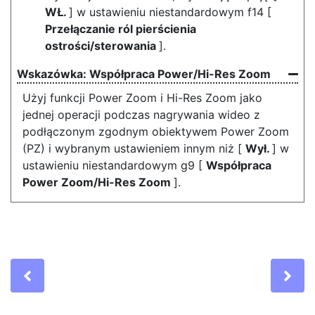
WŁ.
] w ustawieniu niestandardowym f14 [
Przełączanie ról pierścienia
ostrości/sterowania
].
Współpraca Power/Hi-Res Zoom
Użyj funkcji Power Zoom i Hi-Res Zoom jako
jednej operacji podczas nagrywania wideo z
podłączonym zgodnym obiektywem Power Zoom
(PZ) i wybranym ustawieniem innym niż [
Wył.
] w
ustawieniu niestandardowym g9 [
Współpraca
Power Zoom/Hi-Res Zoom
].
Previous
Ne