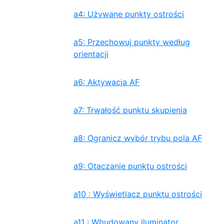
a4: Używane punkty ostrości
a5: Przechowuj punkty według
orientacji
a6: Aktywacja AF
a7: Trwałość punktu skupienia
a8: Ogranicz wybór trybu pola AF
a9: Otaczanie punktu ostrości
a10 : Wyświetlacz punktu ostrości
a11 : Wbudowany iluminator