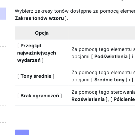
Wybierz zakresy tonów dostępne za pomocą element
Zakres tonów wzoru
].
Opcja
[
Przegląd
Za pomocą tego elementu s
najważniejszych
opcjami [
Podświetlenia
] i
wydarzeń
]
Za pomocą tego elementu s
[
Tony średnie
]
opcjami [
Średnie tony
] i [
Za pomocą tego sterowania
[
Brak ograniczeń
]
Rozświetlenia
], [
Półcieni