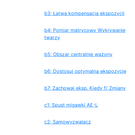
b3: Łatwa kompensacja ekspozycji
b4: Pomiar matrycowy Wykrywanie
twarzy
b5: Obszar centralnie ważony
b6: Dostosuj optymalną ekspozycję
b7: Zachowaj eksp. Kiedy f/ Zmiany
c1: Spust migawki AE-L
c2: Samowyzwalacz