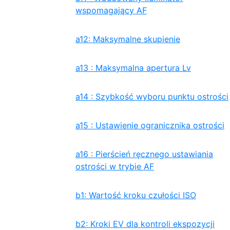
wspomagający AF
a12: Maksymalne skupienie
a13 : Maksymalna apertura Lv
a14 : Szybkość wyboru punktu ostrości
a15 : Ustawienie ogranicznika ostrości
a16 : Pierścień ręcznego ustawiania
ostrości w trybie AF
b1: Wartość kroku czułości ISO
b2: Kroki EV dla kontroli ekspozycji