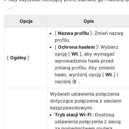
.
Opcja
Opis
[
Nazwa profilu
]: Zmień nazwę
profilu.
[
Ochrona hasłem
]: Wybierz
opcję [
Wł.
], aby wymagać
[
Ogólny
]
wprowadzenia hasła przed
zmianą profilu. Aby zmienić
hasło, wyróżnij opcję [
Wł.
] i
naciśnij
.
2
Wyświetl ustawienia połączenia
dotyczące połączenia z sieciami
bezprzewodowymi.
Tryb stacji Wi-Fi
: Dostosuj
ustawienia połączenia z siecią
za pośrednictwem routera.