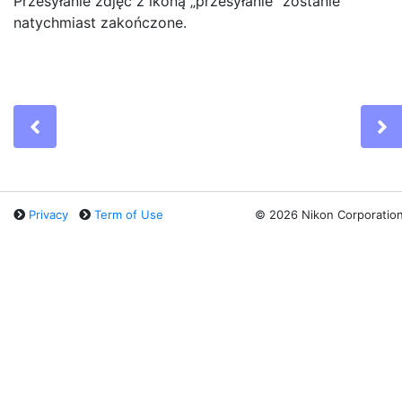
Przesyłanie zdjęć z ikoną „przesyłanie” zostanie
natychmiast zakończone.
Previous
N
Privacy
Term of Use
©
2026 Nikon Corporatio