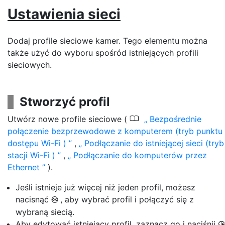
Ustawienia sieci
Dodaj profile sieciowe kamer. Tego elementu można
także użyć do wyboru spośród istniejących profili
sieciowych.
Stworzyć profil
0
Utwórz nowe profile sieciowe (
Bezpośrednie
połączenie bezprzewodowe z komputerem (tryb punktu
dostępu Wi-Fi )
,
Podłączanie do istniejącej sieci (tryb
stacji Wi-Fi )
,
Podłączanie do komputerów przez
Ethernet
).
Jeśli istnieje już więcej niż jeden profil, możesz
nacisnąć
, aby wybrać profil i połączyć się z
J
wybraną siecią.
Aby edytować istniejący profil, zaznacz go i naciśnij
2