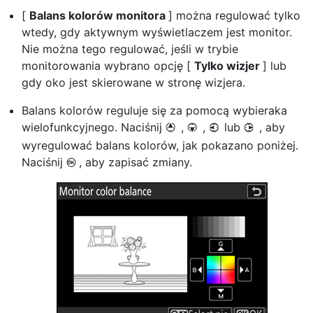
[
Balans kolorów monitora
] można regulować tylko
wtedy, gdy aktywnym wyświetlaczem jest monitor.
Nie można tego regulować, jeśli w trybie
monitorowania wybrano opcję [
Tylko wizjer
] lub
gdy oko jest skierowane w stronę wizjera.
Balans kolorów reguluje się za pomocą wybieraka
wielofunkcyjnego. Naciśnij
,
,
lub
, aby
1
3
4
2
wyregulować balans kolorów, jak pokazano poniżej.
Naciśnij
, aby zapisać zmiany.
J