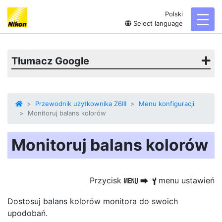
Polski
toggl
Select language
Tłumacz Google
Przewodnik użytkownika Z6III
Menu konfiguracji
Monitoruj balans kolorów
Monitoruj balans kolorów
Przycisk
menu ustawień
G
U
B
Dostosuj balans kolorów monitora do swoich
upodobań.