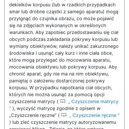
dekielków korpusu (lub w rzadkich przypadkach
smar lub drobne cząstki z samego aparatu) mogą
przylgnąć do czujnika obrazu, co może pojawić
się na zdjęciach wykonanych w określonych
warunkach. Aby zapobiec przedostawaniu się ciał
obcych podczas zakładania pokrywy korpusu lub
wymiany obiektywów, należy unikać zakurzonego
środowiska i usunąć cały kurz i inne ciała obce,
które mogą przylegać do mocowania aparatu,
mocowania obiektywu lub pokrywy korpusu. Aby
chronić aparat, gdy nie ma na nim obiektywu,
pamiętaj o założeniu dostarczonej pokrywy
korpusu. W przypadku napotkania ciał obcych,
których nie można usunąć za pomocą opcji
0
czyszczenia matrycy (
Czyszczenie matrycy
), wyczyść matrycę zgodnie z opisem w
0
„Czyszczenie ręczne” (
Czyszczenie ręczne
) lub zleć czyszczenie matrycy autoryzowanemu