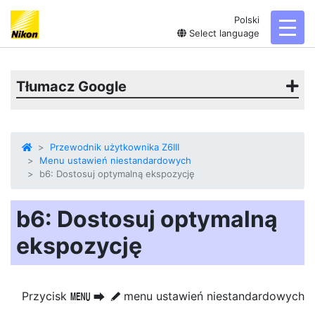
Polski
toggl
Select language
Tłumacz Google
Przewodnik użytkownika Z6III
Menu ustawień niestandardowych
b6: Dostosuj optymalną ekspozycję
b6: Dostosuj optymalną
ekspozycję
Przycisk
menu ustawień niestandardowych
G
U
A