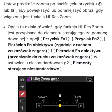
Ustaw prędkość zoomu po naciśnięciu przycisku
4
lub
, aby powiększyć lub pomniejszyć obraz, gdy
2
włączona jest funkcja Hi-Res Zoom.
Opcja ta działa również, gdy funkcja Hi-Res Zoom
jest przypisana do elementu sterującego za pomocą
dowolnej z opcji [
Przycisk Fn1
], [
Przycisk Fn2
], [
Pierścień Fn obiektywu (zgodnie z ruchem
wskazówek zegara)
] i [
Pierścień Fn obiektywu
(przeciwnie do ruchu wskazówek zegara)
] w
ustawieniu niestandardowym g2 [
Elementy
sterujące niestandardowe
].