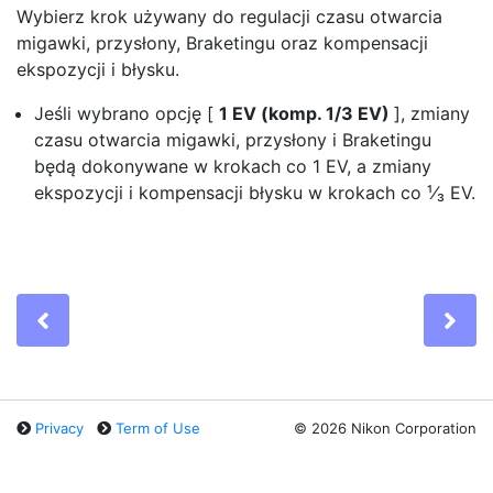
Wybierz krok używany do regulacji czasu otwarcia
migawki, przysłony, Braketingu oraz kompensacji
ekspozycji i błysku.
Jeśli wybrano opcję [
1 EV (komp. 1/3 EV)
], zmiany
czasu otwarcia migawki, przysłony i Braketingu
będą dokonywane w krokach co 1 EV, a zmiany
ekspozycji i kompensacji błysku w krokach co ¹⁄₃ EV.
Previous
Ne
Privacy
Term of Use
©
2026 Nikon Corporation