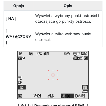
Opcja
Opis
Wyświetla wybrany punkt ostrości i
[
NA
]
otaczające go punkty ostrości.
[
Wyświetla tylko wybrany punkt
WYŁĄCZONY
ostrości.
]
[
WŁ
] ([
Dynamiczny obszar AF (M)
])