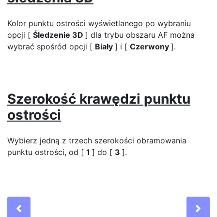
Kolor punktu ostrości wyświetlanego po wybraniu
opcji [
Śledzenie 3D
] dla trybu obszaru AF można
wybrać spośród opcji [
Biały
] i [
Czerwony
].
Szerokość krawędzi punktu
ostrości
Wybierz jedną z trzech szerokości obramowania
punktu ostrości, od [
1
] do [
3
].
Previous
Ne