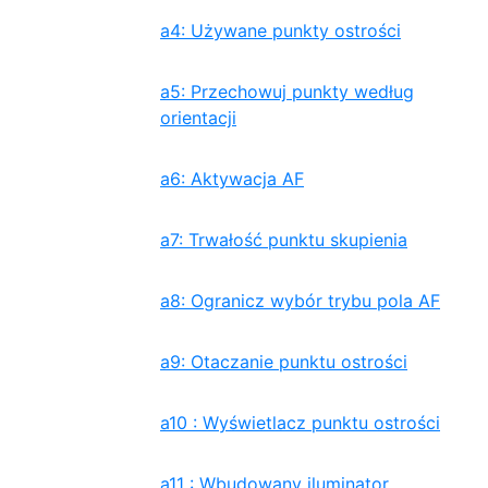
a4: Używane punkty ostrości
a5: Przechowuj punkty według
orientacji
a6: Aktywacja AF
a7: Trwałość punktu skupienia
a8: Ogranicz wybór trybu pola AF
a9: Otaczanie punktu ostrości
a10 : Wyświetlacz punktu ostrości
a11 : Wbudowany iluminator