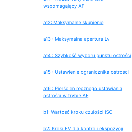
wspomagający AF
a12: Maksymalne skupienie
a13 : Maksymalna apertura Lv
a14 : Szybkość wyboru punktu ostrości
a15 : Ustawienie ogranicznika ostrości
a16 : Pierścień ręcznego ustawiania
ostrości w trybie AF
b1: Wartość kroku czułości ISO
b2: Kroki EV dla kontroli ekspozycji