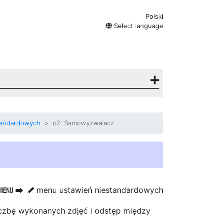
Polski
Select language
tandardowych
c2: Samowyzwalacz
menu ustawień niestandardowych
G
U
A
iczbę wykonanych zdjęć i odstęp między