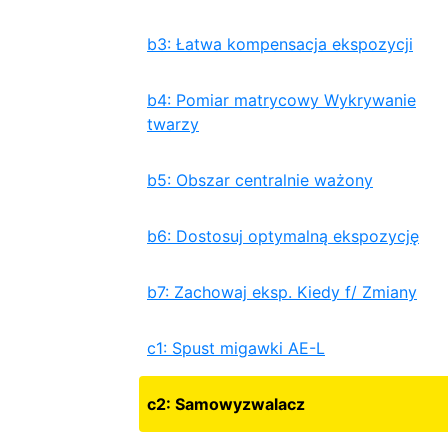
b3: Łatwa kompensacja ekspozycji
b4: Pomiar matrycowy Wykrywanie
twarzy
b5: Obszar centralnie ważony
b6: Dostosuj optymalną ekspozycję
b7: Zachowaj eksp. Kiedy f/ Zmiany
c1: Spust migawki AE-L
c2: Samowyzwalacz