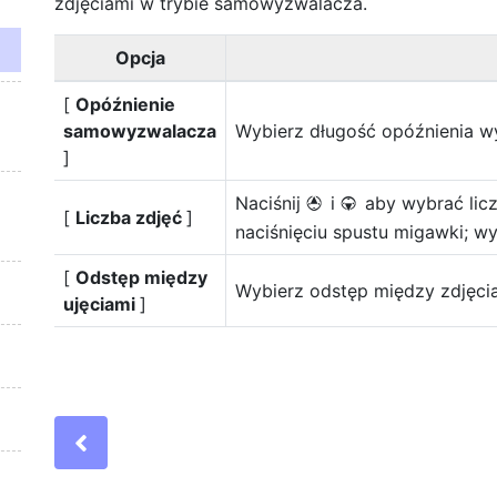
zdjęciami w trybie samowyzwalacza.
Opcja
[
Opóźnienie
samowyzwalacza
Wybierz długość opóźnienia w
]
Naciśnij
i
aby wybrać li
1
3
[
Liczba zdjęć
]
naciśnięciu spustu migawki; wy
[
Odstęp między
Wybierz odstęp między zdjęci
ujęciami
]
Previous