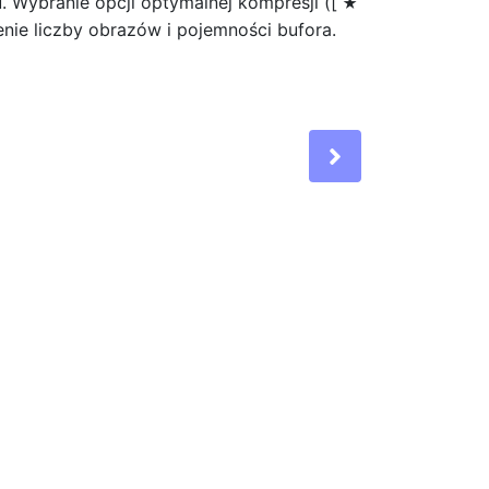
u. Wybranie opcji optymalnej kompresji ([
m
enie liczby obrazów i pojemności bufora.
Next