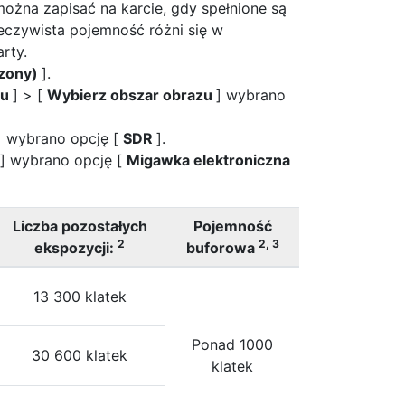
można zapisać na karcie, gdy spełnione są
eczywista pojemność różni się w
rty.
rzony)
].
zu
] > [
Wybierz obszar obrazu
] wybrano
] wybrano opcję [
SDR
].
] wybrano opcję [
Migawka elektroniczna
Liczba pozostałych
Pojemność
2
2, 3
ekspozycji:
buforowa
13 300 klatek
Ponad 1000
30 600 klatek
klatek