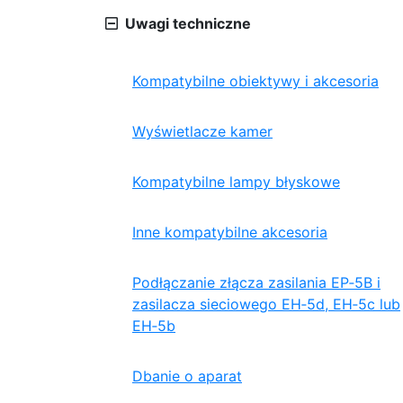
Uwagi techniczne
Kompatybilne obiektywy i akcesoria
Wyświetlacze kamer
Kompatybilne lampy błyskowe
Inne kompatybilne akcesoria
Podłączanie złącza zasilania EP‑5B i
zasilacza sieciowego EH‑5d, EH‑5c lub
EH‑5b
Dbanie o aparat