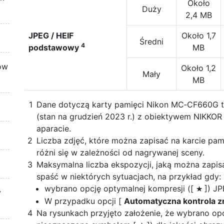
Około
Duży
2,4 MB
JPEG / HEIF
Około 1,7
Średni
4
podstawowy
MB
ów
Około 1,2
Mały
MB
Dane dotyczą karty pamięci Nikon MC‑CF660G t
(stan na grudzień 2023 r.) z obiektywem NIKKO
aparacie.
Liczba zdjęć, które można zapisać na karcie pa
różni się w zależności od nagrywanej sceny.
Maksymalna liczba ekspozycji, jaką można zapis
spaść w niektórych sytuacjach, na przykład gdy:
wybrano opcję optymalnej kompresji ([
]) JP
m
y
W przypadku opcji [
Automatyczna kontrola z
Na rysunkach przyjęto założenie, że wybrano opc