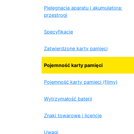
Pielęgnacja aparatu i akumulatora:
przestrogi
Specyfikacje
Zatwierdzone karty pamięci
Pojemność karty pamięci
Pojemność karty pamięci (filmy)
Wytrzymałość baterii
Znaki towarowe i licencje
Uwagi