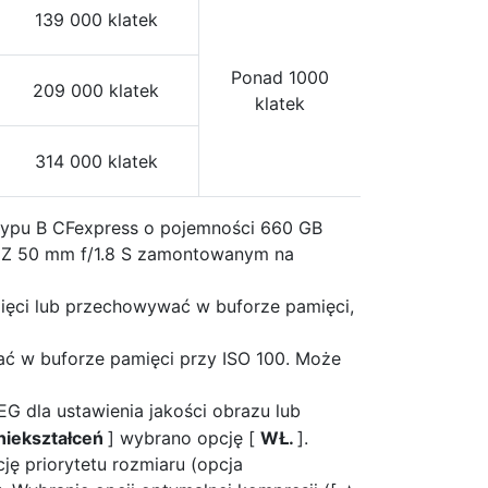
139 000 klatek
Ponad 1000
209 000 klatek
klatek
314 000 klatek
ypu B CFexpress o pojemności 660 GB
R Z 50 mm f/1.8 S zamontowanym na
mięci lub przechowywać w buforze pamięci,
ać w buforze pamięci przy ISO 100. Może
EG dla ustawienia jakości obrazu lub
niekształceń
] wybrano opcję [
WŁ.
].
ję priorytetu rozmiaru (opcja