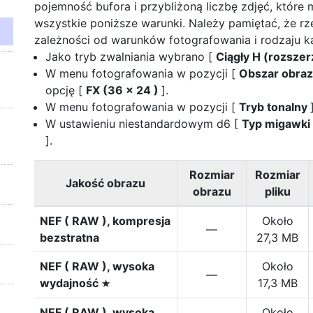
pojemność bufora i przybliżoną liczbę zdjęć, które 
wszystkie poniższe warunki. Należy pamiętać, że rz
zależności od warunków fotografowania i rodzaju ka
Jako tryb zwalniania wybrano [
Ciągły H (rozsze
W menu fotografowania w pozycji [
Obszar obra
opcję [
FX (36 × 24 )
].
W menu fotografowania w pozycji [
Tryb tonalny
W ustawieniu niestandardowym d6 [
Typ migawki
].
Rozmiar
Rozmiar
Jakość obrazu
obrazu
pliku
NEF ( RAW ), kompresja
Około
—
bezstratna
27,3 MB
NEF ( RAW ), wysoka
Około
—
wydajność
17,3 MB
m
NEF ( RAW ), wysoka
Około