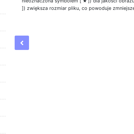
nieoznaczona symbolem [
]) dla jakości obraz
m
]) zwiększa rozmiar pliku, co powoduje zmniejsz
Previous