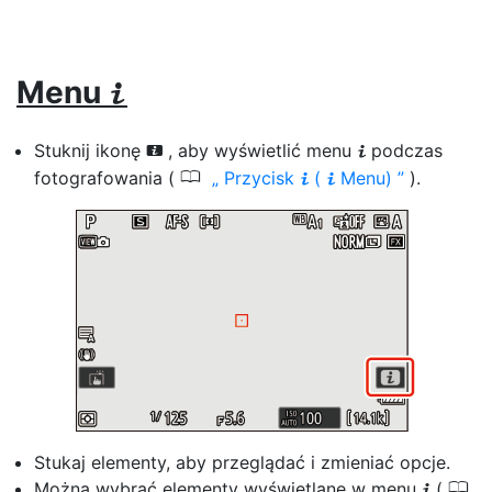
Menu
i
Stuknij ikonę
, aby wyświetlić menu
podczas
i
i
0
fotografowania (
Przycisk
(
Menu)
).
i
i
Stukaj elementy, aby przeglądać i zmieniać opcje.
0
Można wybrać elementy wyświetlane w menu
(
i