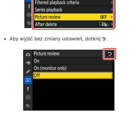
Aby wyjść bez zmiany ustawień, dotknij
.
Z