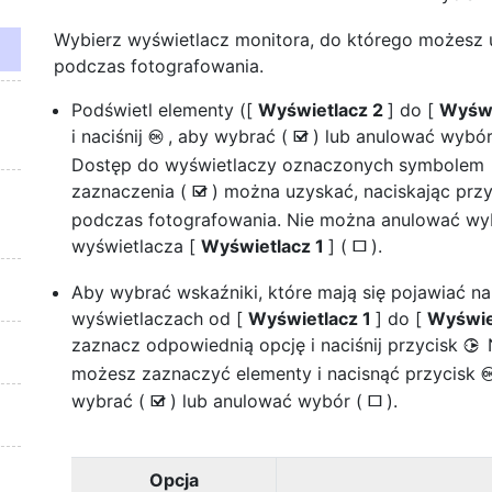
Wybierz wyświetlacz monitora, do którego możesz 
podczas fotografowania.
Podświetl elementy ([
Wyświetlacz 2
] do [
Wyświ
i naciśnij
, aby wybrać (
) lub anulować wybó
J
M
Dostęp do wyświetlaczy oznaczonych symbolem
zaznaczenia (
) można uzyskać, naciskając prz
M
podczas fotografowania. Nie można anulować wy
wyświetlacza [
Wyświetlacz 1
] (
).
U
Aby wybrać wskaźniki, które mają się pojawiać na
wyświetlaczach od [
Wyświetlacz 1
] do [
Wyświe
zaznacz odpowiednią opcję i naciśnij przycisk
2
możesz zaznaczyć elementy i nacisnąć przycisk
wybrać (
) lub anulować wybór (
).
M
U
Opcja