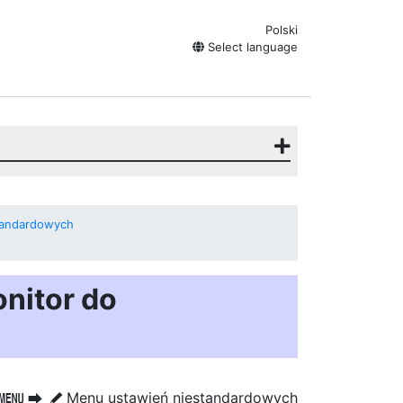
Polski
Select language
tandardowych
nitor do
Menu ustawień niestandardowych
G
U
A