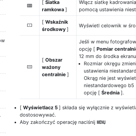
[
Siatka
Włącz siatkę kadrowani
b
ramkowa
]
pomocą ustawienia nies
[
Wskaźnik
Wyświetl celownik w śro
F
środkowy
]
ów
Jeśli w menu fotografow
opcję [
Pomiar centraln
12 mm do środka ekranu
[
Obszar
Rozmiar okręgu zmieni
ważony
G
ustawienia niestanda
centralnie
]
Okrąg nie jest wyświet
niestandardowego b5
opcję [
Średnia
].
[
Wyświetlacz 5
] składa się wyłącznie z wyświet
dostosowywać.
y
Aby zakończyć operację naciśnij
G