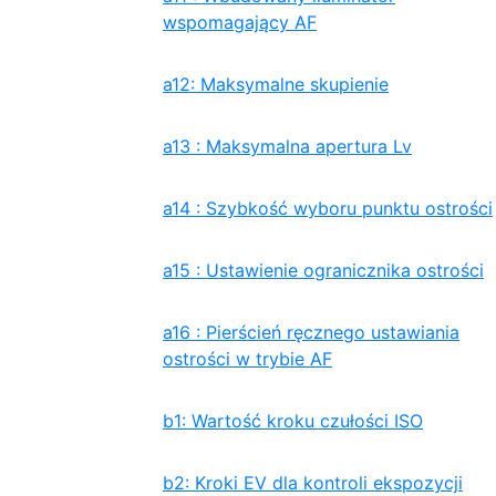
wspomagający AF
a12: Maksymalne skupienie
a13 : Maksymalna apertura Lv
a14 : Szybkość wyboru punktu ostrości
a15 : Ustawienie ogranicznika ostrości
a16 : Pierścień ręcznego ustawiania
ostrości w trybie AF
b1: Wartość kroku czułości ISO
b2: Kroki EV dla kontroli ekspozycji