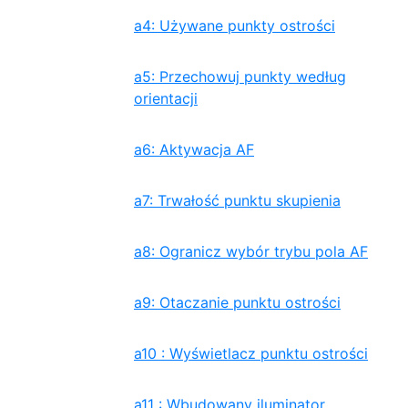
a4: Używane punkty ostrości
a5: Przechowuj punkty według
orientacji
a6: Aktywacja AF
a7: Trwałość punktu skupienia
a8: Ogranicz wybór trybu pola AF
a9: Otaczanie punktu ostrości
a10 : Wyświetlacz punktu ostrości
a11 : Wbudowany iluminator