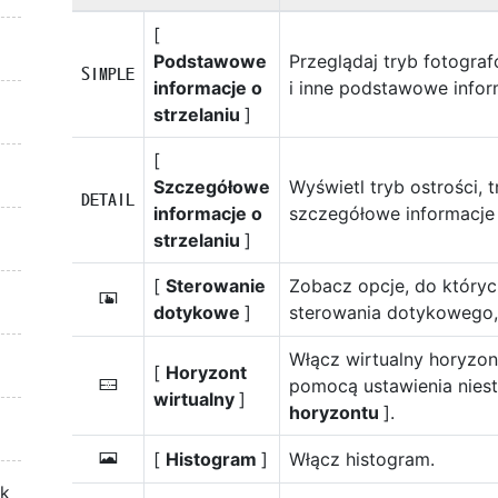
[
Podstawowe
Przeglądaj tryb fotogra
A
informacje o
i inne podstawowe infor
strzelaniu
]
[
Szczegółowe
Wyświetl tryb ostrości, t
B
informacje o
szczegółowe informacje
strzelaniu
]
[
Sterowanie
Zobacz opcje, do który
C
dotykowe
]
sterowania dotykowego
Włącz wirtualny horyzon
[
Horyzont
pomocą ustawienia nies
D
wirtualny
]
horyzontu
].
[
Histogram
]
Włącz histogram.
E
ek