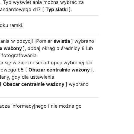
a. Typ wyświetlania można wybrać za
tandardowego d17 [
Typ siatki
].
dku ramki.
ania w pozycji [Pomiar
światła
] wybrano
ie ważony
], dodaj okrąg o średnicy 8 lub
 fotografowania.
a się w zależności od opcji wybranej dla
rdowego b5 [
Obszar centralnie ważony
].
lany, gdy dla ustawienia
 [
Obszar centralnie ważony
] wybrano
lacza informacyjnego i nie można go