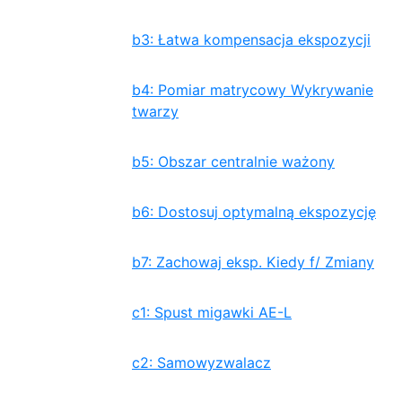
b3: Łatwa kompensacja ekspozycji
b4: Pomiar matrycowy Wykrywanie
twarzy
b5: Obszar centralnie ważony
b6: Dostosuj optymalną ekspozycję
b7: Zachowaj eksp. Kiedy f/ Zmiany
c1: Spust migawki AE-L
c2: Samowyzwalacz