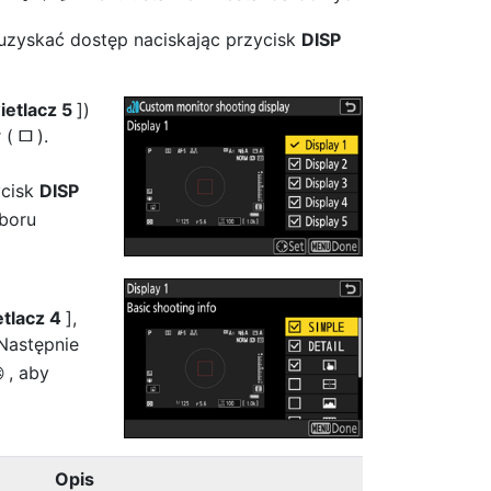
uzyskać dostęp naciskając przycisk
DISP
etlacz 5
])
r (
).
U
ycisk
DISP
boru
tlacz 4
],
Następnie
, aby
J
Opis