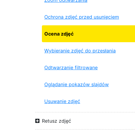
Zoom odtwarzania
Ochrona zdjęć przed usunięciem
Ocena zdjęć
Wybieranie zdjęć do przesłania
Odtwarzanie filtrowane
Oglądanie pokazów slajdów
Usuwanie zdjęć
Retusz zdjęć