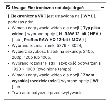
Uwaga: Elektroniczna redukcja drgań
[
Elektroniczna VR
] jest ustawiona na [
WYŁ
],
podczas gdy:
W menu nagrywania wideo dla opcji [
Typ pliku
wideo
] wybrano opcję [
N‑ RAW 12-bit ( NEV )
] lub [
ProRes RAW HQ 12-bit ( MOV )
],
Wybrano rozmiar ramki 5376 × 3024,
Wybierz szybkość klatek na sekundę: 240p,
200p, 120p lub 100p,
Wybrano rozmiar klatki i szybkość odtwarzania
1920 × 1080 (zwolnione tempo),
W menu nagrywania wideo dla opcji [
Zoom
wysokiej rozdzielczości
] wybrano opcję [
WŁ.
] lub
Trwa automatyczne przechwytywanie.