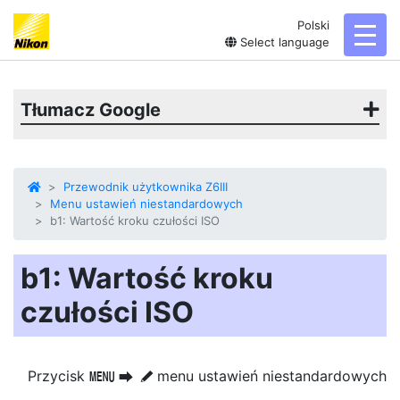
Polski
toggl
Select language
Tłumacz Google
Przewodnik użytkownika Z6III
Menu ustawień niestandardowych
b1: Wartość kroku czułości ISO
b1: Wartość kroku
czułości ISO
Przycisk
menu ustawień niestandardowych
G
U
A