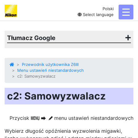
Polski
toggl
Select language
Tłumacz Google
Przewodnik użytkownika Z6III
Menu ustawień niestandardowych
c2: Samowyzwalacz
c2: Samowyzwalacz
Przycisk
menu ustawień niestandardowych
G
U
A
Wybierz długość opóźnienia wyzwolenia migawki,