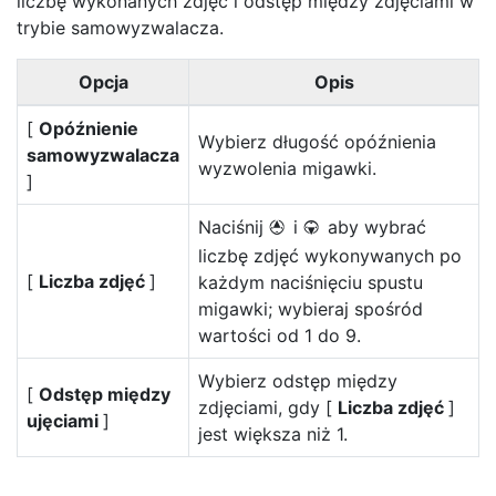
liczbę wykonanych zdjęć i odstęp między zdjęciami w
trybie samowyzwalacza.
Opcja
Opis
[
Opóźnienie
Wybierz długość opóźnienia
samowyzwalacza
wyzwolenia migawki.
]
Naciśnij
i
aby wybrać
1
3
liczbę zdjęć wykonywanych po
[
Liczba zdjęć
]
każdym naciśnięciu spustu
migawki; wybieraj spośród
wartości od 1 do 9.
Wybierz odstęp między
[
Odstęp między
zdjęciami, gdy [
Liczba zdjęć
]
ujęciami
]
jest większa niż 1.