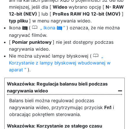
ani na kartach pamięci XQD o pojemności 32 GB lub
mniejszej, jeśli dla [
Wideo
wybrano opcję [
N- RAW
12-bit (NEV)
] lub [
ProRes RAW HQ 12-bit (MOV)
]
typ pliku
] w menu nagrywania wideo.
0
Ikona
(
Ikona
) oznacza, że nie można
0
0
nagrywać filmów.
[
Pomiar punktowy
] nie jest dostępny podczas
nagrywania wideo.
0
Nie można używać lampy błyskowej (
Korzystanie z lampy błyskowej wbudowanej w
aparat
).
Regulacja balansu bieli podczas
nagrywania wideo
Balans bieli można regulować podczas
nagrywania wideo, przytrzymując przycisk
Fn1
i
obracając pokrętłem sterowania.
Korzystanie ze stałego czasu