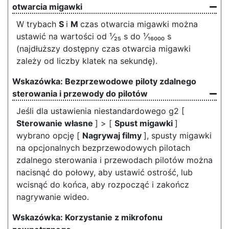
otwarcia migawki
W trybach
S
i
M
czas otwarcia migawki można
ustawić na wartości od ¹⁄₂₅ s do ¹⁄₁₆₀₀₀ s
(najdłuższy dostępny czas otwarcia migawki
zależy od liczby klatek na sekundę).
Bezprzewodowe piloty zdalnego
sterowania i przewody do pilotów
Jeśli dla ustawienia niestandardowego g2 [
Sterowanie własne
] > [
Spust migawki
]
wybrano opcję [
Nagrywaj filmy
], spusty migawki
na opcjonalnych bezprzewodowych pilotach
zdalnego sterowania i przewodach pilotów można
nacisnąć do połowy, aby ustawić ostrość, lub
wcisnąć do końca, aby rozpocząć i zakończ
nagrywanie wideo.
Korzystanie z mikrofonu