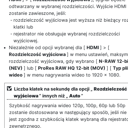
odtwarzany w wybranej rozdzielczości. Wyjście HDMI
zostanie zawieszone, jeśli:
rozdzielczość wyjściowa jest wyższa niż bieżący ro
klatki lub
rejestrator nie obsługuje wybranej rozdzielczości
wyjściowej.
Niezależnie od opcji wybranej dla [
HDMI
] > [
Rozdzielczość wyjściowa
] w menu ustawień, maksym
rozdzielczość wyjściowa, gdy wybrano [
N-RAW 12-bi
(NEV)
] lub [
ProRes RAW HQ 12-bit (MOV)
] [
Typ pl
wideo
] w menu nagrywania wideo to 1920 × 1080.
Liczba klatek na sekundę dla opcji „
Rozdzielczość
wyjściowa
” innych niż „
Auto
”
Szybkość nagrywania wideo 120p, 100p, 60p lub 50p
zostanie dostosowana w następujący sposób, jeśli nie
jest zgodna z szybkością klatek wybraną dla rejestrat
zewnętrznego.