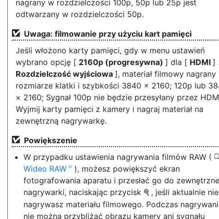
nagrany w rozdzielczości 100p, 50p lub 25p jest
odtwarzany w rozdzielczości 50p.
Uwaga: filmowanie przy użyciu kart pamięci
Jeśli włożono karty pamięci, gdy w menu ustawień
wybrano opcję [
2160p (progresywna)
] dla [
HDMI
]
Rozdzielczość wyjściowa
], materiał filmowy nagrany
rozmiarze klatki i szybkości 3840 × 2160; 120p lub 3
× 2160; Sygnał 100p nie będzie przesyłany przez HDMI
Wyjmij karty pamięci z kamery i nagraj materiał na
zewnętrzną nagrywarkę.
Powiększenie
W przypadku ustawienia nagrywania filmów RAW (
Wideo RAW
), możesz powiększyć ekran
fotografowania aparatu i przesłać go do zewnętrzne
nagrywarki, naciskając przycisk
, jeśli aktualnie nie
X
nagrywasz materiału filmowego. Podczas nagrywani
nie można przybliżać obrazu kamery ani sygnału