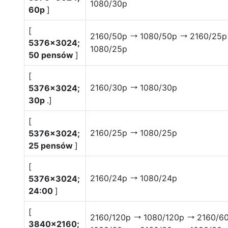
1080/30p
60p
]
[
2160/50p
1080/50p
2160/25
V
V
5376×3024;
1080/25p
50 pensów
]
[
2160/30p
1080/30p
5376×3024;
V
30p
.]
[
2160/25p
1080/25p
5376×3024;
V
25 pensów
]
[
2160/24p
1080/24p
5376×3024;
V
24:00
]
[
2160/120p
1080/120p
2160/6
V
V
3840×2160;