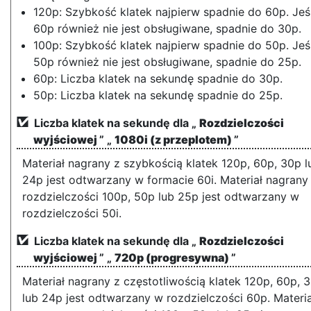
120p: Szybkość klatek najpierw spadnie do 60p. Jeśl
60p również nie jest obsługiwane, spadnie do 30p.
100p: Szybkość klatek najpierw spadnie do 50p. Jeśl
50p również nie jest obsługiwane, spadnie do 25p.
60p: Liczba klatek na sekundę spadnie do 30p.
50p: Liczba klatek na sekundę spadnie do 25p.
Liczba klatek na sekundę dla „
Rozdzielczości
wyjściowej
” „
1080i (z przeplotem)
”
Materiał nagrany z szybkością klatek 120p, 60p, 30p l
24p jest odtwarzany w formacie 60i. Materiał nagrany
rozdzielczości 100p, 50p lub 25p jest odtwarzany w
rozdzielczości 50i.
Liczba klatek na sekundę dla „
Rozdzielczości
wyjściowej
” „
720p (progresywna)
”
Materiał nagrany z częstotliwością klatek 120p, 60p, 
lub 24p jest odtwarzany w rozdzielczości 60p. Materia