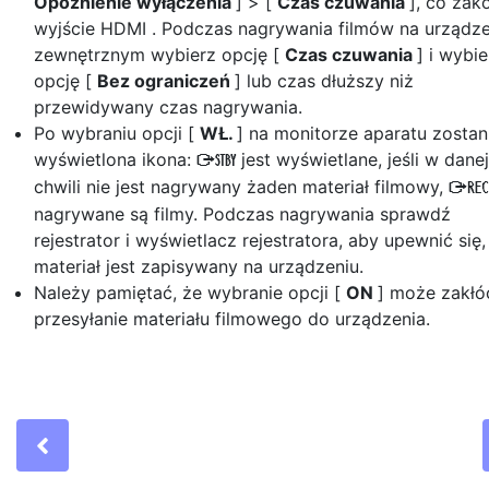
Opóźnienie wyłączenia
] > [
Czas czuwania
], co zak
wyjście HDMI . Podczas nagrywania filmów na urządze
zewnętrznym wybierz opcję [
Czas czuwania
] i wybie
opcję [
Bez ograniczeń
] lub czas dłuższy niż
przewidywany czas nagrywania.
Po wybraniu opcji [
WŁ.
] na monitorze aparatu zostan
wyświetlona ikona:
jest wyświetlane, jeśli w danej
A
chwili nie jest nagrywany żaden materiał filmowy,
nagrywane są filmy. Podczas nagrywania sprawdź
rejestrator i wyświetlacz rejestratora, aby upewnić się,
materiał jest zapisywany na urządzeniu.
Należy pamiętać, że wybranie opcji [
ON
] może zakłó
przesyłanie materiału filmowego do urządzenia.
Previous