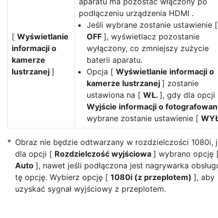
aparatu ma pozostać włączony po
podłączeniu urządzenia HDMI .
Jeśli wybrane zostanie ustawienie [
[
Wyświetlanie
OFF
], wyświetlacz pozostanie
informacji o
wyłączony, co zmniejszy zużycie
kamerze
baterii aparatu.
lustrzanej
]
Opcja [
Wyświetlanie informacji o
kamerze lustrzanej
] zostanie
ustawiona na [
WŁ.
], gdy dla opcji 
Wyjście informacji o fotografowa
wybrane zostanie ustawienie [
WY
Obraz nie będzie odtwarzany w rozdzielczości 1080i, j
dla opcji [
Rozdzielczość wyjściowa
] wybrano opcję 
Auto
], nawet jeśli podłączona jest nagrywarka obsług
tę opcję. Wybierz opcję [
1080i (z przeplotem)
], aby
uzyskać sygnał wyjściowy z przeplotem.