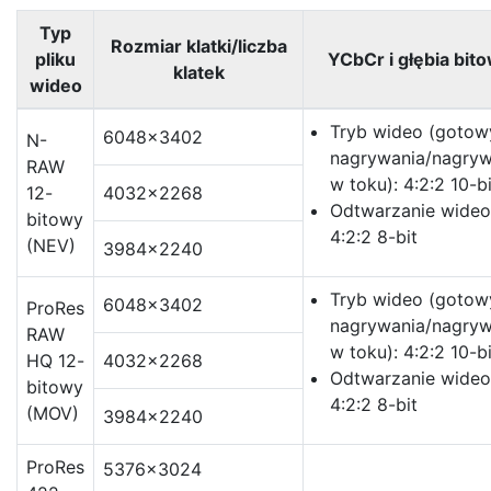
Typ
Rozmiar klatki/liczba
pliku
YCbCr i głębia bit
klatek
wideo
Tryb wideo (gotow
6048×3402
N-
nagrywania/nagryw
RAW
w toku): 4:2:2 10-bi
12-
4032×2268
Odtwarzanie wideo
bitowy
4:2:2 8-bit
(NEV)
3984×2240
Tryb wideo (gotow
6048×3402
ProRes
nagrywania/nagryw
RAW
w toku): 4:2:2 10-bi
HQ 12-
4032×2268
Odtwarzanie wideo
bitowy
4:2:2 8-bit
(MOV)
3984×2240
ProRes
5376×3024