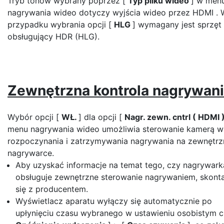
Tryb tonów wybrany poprzez [
Typ pliku wideo
] w men
nagrywania wideo dotyczy wyjścia wideo przez HDMI . 
przypadku wybrania opcji [
HLG
] wymagany jest sprzęt
obsługujący HDR (HLG).
Zewnętrzna kontrola nagrywan
Wybór opcji [
WŁ.
] dla opcji [
Nagr. zewn. cntrl ( HDMI 
menu nagrywania wideo umożliwia sterowanie kamerą w
rozpoczynania i zatrzymywania nagrywania na zewnętrz
nagrywarce.
Aby uzyskać informacje na temat tego, czy nagrywark
obsługuje zewnętrzne sterowanie nagrywaniem, skonta
się z producentem.
Wyświetlacz aparatu wyłączy się automatycznie po
upłynięciu czasu wybranego w ustawieniu osobistym c