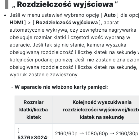
„
Rozdzielczość wyjściowa
”
Jeśli w menu ustawień wybrano opcję [
Auto
] dla opcj
HDMI
] > [
Rozdzielczość wyjściowa
], aparat
automatycznie wykrywa, czy zewnętrzna nagrywarka
obsługuje rozmiar klatki i częstotliwość wybraną w
aparacie. Jeśli tak się nie stanie, kamera wyszuka
obsługiwaną rozdzielczość i liczbę klatek na sekundę
kolejności podanej poniżej. Jeśli nie zostanie znalezio
obsługiwana rozdzielczość i liczba klatek na sekundę,
wydruk zostanie zawieszony.
W aparacie nie włożono karty pamięci:
Rozmiar
Kolejność wyszukiwania
klatki/liczba
rozdzielczości wyjściowej/licz
klatek
klatek na sekundę
[
2160/60p
1080/60p
2160/30
V
V
5376×3024;