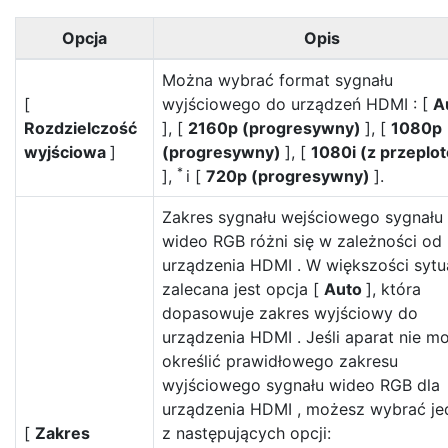
Opcja
Opis
Można wybrać format sygnału
[
wyjściowego do urządzeń HDMI : [
A
Rozdzielczość
], [
2160p (progresywny)
], [
1080p
wyjściowa
]
(progresywny)
], [
1080i (z przeplo
*
],
i [
720p (progresywny)
].
Zakres sygnału wejściowego sygnału
wideo RGB różni się w zależności od
urządzenia HDMI . W większości sytu
zalecana jest opcja [
Auto
], która
dopasowuje zakres wyjściowy do
urządzenia HDMI . Jeśli aparat nie m
określić prawidłowego zakresu
wyjściowego sygnału wideo RGB dla
urządzenia HDMI , możesz wybrać je
[
Zakres
z następujących opcji: