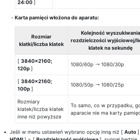
24:00
]
Karta pamięci włożona do aparatu:
Kolejność wyszukiwani
Rozmiar
rozdzielczości wyjściowej/l
klatki/liczba klatek
klatek na sekundę
[
3840×2160;
1080/60p
1080/30p
V
120p
]
[
3840×2160;
1080/50p
1080/25p
V
100p
]
Rozmiary
To samo, co w przypadku, g
klatek/liczba klatek
aparacie nie ma karty pamięc
inne niż powyższe
Jeśli w menu ustawień wybrano opcję inną niż [
Auto
]
HDMI
] > [
Rozdzielczość wyjściowa
], sygnał będzie