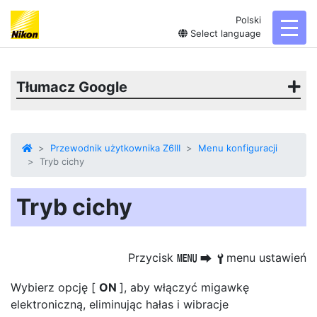
Polski
toggl
Select language
Tłumacz Google
Przewodnik użytkownika Z6III
Menu konfiguracji
Tryb cichy
Tryb cichy
Przycisk
menu ustawień
G
U
B
Wybierz opcję [
ON
], aby włączyć migawkę
elektroniczną, eliminując hałas i wibracje