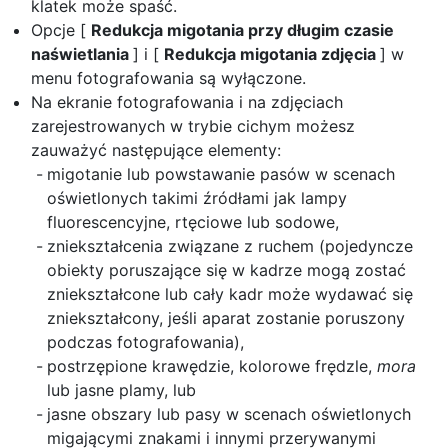
klatek może spaść.
Opcje [
Redukcja migotania przy długim czasie
naświetlania
] i [
Redukcja migotania zdjęcia
] w
menu fotografowania są wyłączone.
Na ekranie fotografowania i na zdjęciach
zarejestrowanych w trybie cichym możesz
zauważyć następujące elementy:
migotanie lub powstawanie pasów w scenach
oświetlonych takimi źródłami jak lampy
fluorescencyjne, rtęciowe lub sodowe,
zniekształcenia związane z ruchem (pojedyncze
obiekty poruszające się w kadrze mogą zostać
zniekształcone lub cały kadr może wydawać się
zniekształcony, jeśli aparat zostanie poruszony
podczas fotografowania),
postrzępione krawędzie, kolorowe frędzle,
mora
lub jasne plamy, lub
jasne obszary lub pasy w scenach oświetlonych
migającymi znakami i innymi przerywanymi