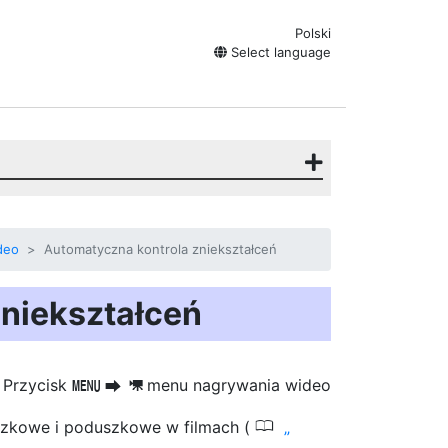
Polski
Select language
deo
Automatyczna kontrola zniekształceń
niekształceń
Przycisk
menu nagrywania wideo
G
U
1
0
czkowe i poduszkowe w filmach (