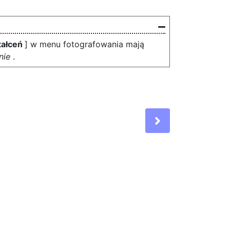
tałceń
] w menu fotografowania mają
nie
.
Next