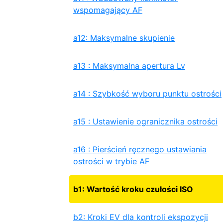
wspomagający AF
a12: Maksymalne skupienie
a13 : Maksymalna apertura Lv
a14 : Szybkość wyboru punktu ostrości
a15 : Ustawienie ogranicznika ostrości
a16 : Pierścień ręcznego ustawiania
ostrości w trybie AF
b1: Wartość kroku czułości ISO
b2: Kroki EV dla kontroli ekspozycji