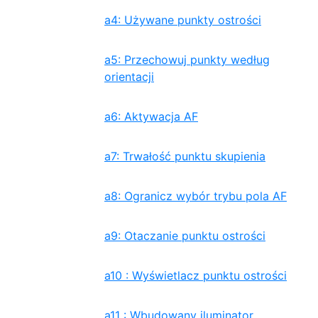
a4: Używane punkty ostrości
a5: Przechowuj punkty według
orientacji
a6: Aktywacja AF
a7: Trwałość punktu skupienia
a8: Ogranicz wybór trybu pola AF
a9: Otaczanie punktu ostrości
a10 : Wyświetlacz punktu ostrości
a11 : Wbudowany iluminator