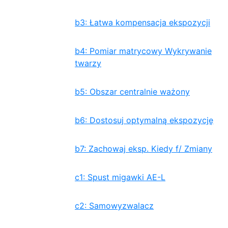
b3: Łatwa kompensacja ekspozycji
b4: Pomiar matrycowy Wykrywanie
twarzy
b5: Obszar centralnie ważony
b6: Dostosuj optymalną ekspozycję
b7: Zachowaj eksp. Kiedy f/ Zmiany
c1: Spust migawki AE-L
c2: Samowyzwalacz