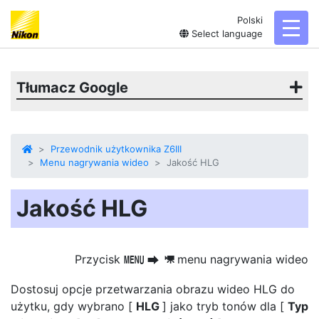
Polski
toggl
Select language
Tłumacz Google
Przewodnik użytkownika Z6III
Menu nagrywania wideo
Jakość HLG
Jakość HLG
Przycisk
menu nagrywania wideo
G
U
1
Dostosuj opcje przetwarzania obrazu wideo HLG do
użytku, gdy wybrano [
HLG
] jako tryb tonów dla [
Typ