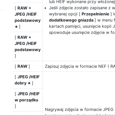
lub HEIF wykonane przy włożonej 
Jeśli zdjęcie zostało zapisane z 
[
RAW +
wybranej opcji [
Przepełnienie
] 
JPEG /HEIF
dodatkowego gniazda
] w menu 
podstawowy
kartach pamięci, usunięcie kopii
]
m
spowoduje usunięcie zdjęcie w fo
[
RAW +
JPEG /HEIF
podstawowy
]
[
RAW
]
Zapisuj zdjęcia w formacie NEF ( R
[
JPEG /HEIF
dobry
]
m
[
JPEG /HEIF
w porządku
]
Nagrywaj zdjęcia w formacie JPEG l