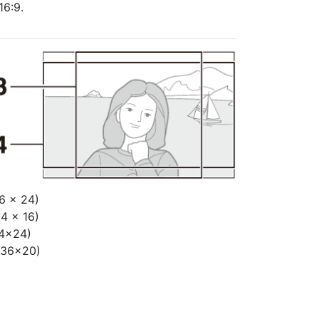
16:9.
6 × 24)
4 × 16)
24×24)
(36×20)