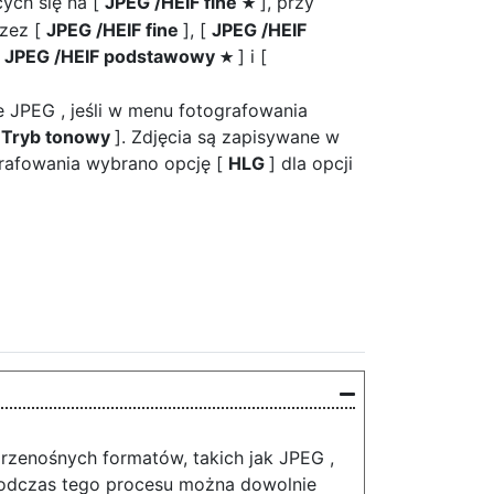
ych się na [
JPEG /HEIF fine
], przy
m
zez [
JPEG /HEIF fine
], [
JPEG /HEIF
[
JPEG /HEIF podstawowy
] i [
m
 JPEG , jeśli w menu fotografowania
[
Tryb tonowy
]. Zdjęcia są zapisywane w
grafowania wybrano opcję [
HLG
] dla opcji
przenośnych formatów, takich jak JPEG ,
Podczas tego procesu można dowolnie