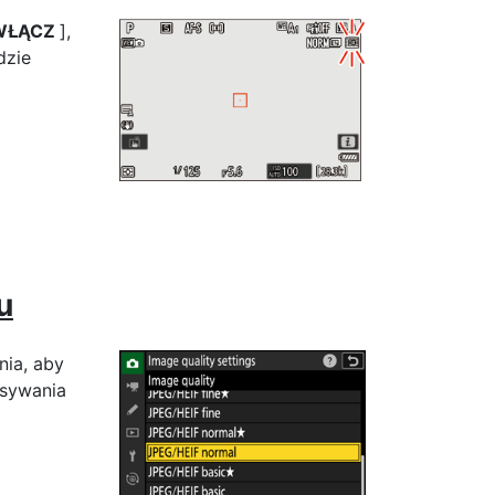
WŁĄCZ
],
dzie
u
nia, aby
isywania