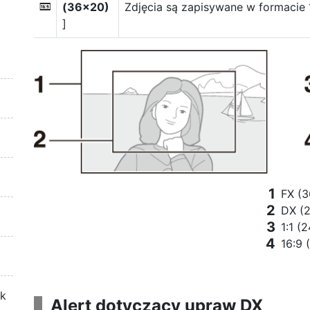
(36×20)
Zdjęcia są zapisywane w formacie 
Z
]
FX (3
DX (2
1:1 (
16:9 
ek
Alert dotyczący upraw DX