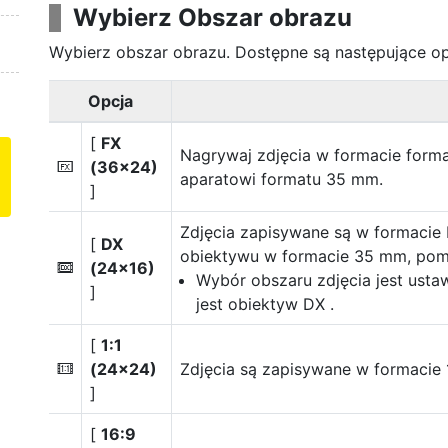
Wybierz Obszar obrazu
Wybierz obszar obrazu. Dostępne są następujące op
Opcja
[
FX
Nagrywaj zdjęcia w formacie
form
(36×24)
c
aparatowi formatu 35 mm.
]
Zdjęcia zapisywane są w
formacie
[
DX
obiektywu w formacie 35 mm, pomn
(24×16)
a
Wybór obszaru zdjęcia jest usta
]
jest obiektyw DX .
[
1:1
(24×24)
Zdjęcia są zapisywane w formacie 1
m
]
[
16:9