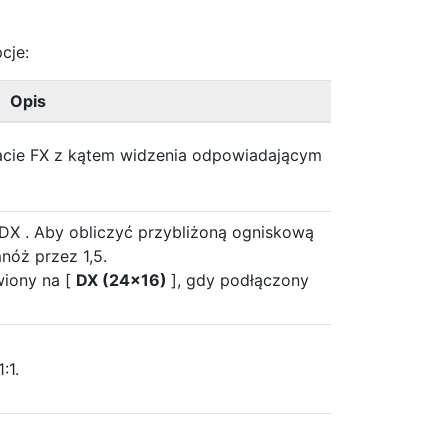
cje:
Opis
acie FX
z kątem widzenia odpowiadającym
 DX
. Aby obliczyć przybliżoną ogniskową
óż przez 1,5.
wiony na [
DX (24×16)
], gdy podłączony
:1.