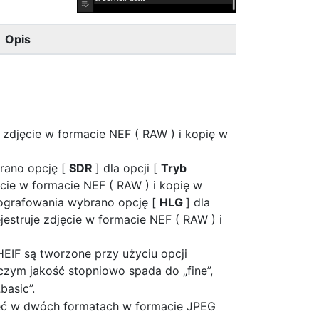
Opis
 zdjęcie w formacie NEF ( RAW ) i kopię w
rano opcję [
SDR
] dla opcji [
Tryb
jęcie w formacie NEF ( RAW ) i kopię w
tografowania wybrano opcję [
HLG
] dla
ejestruje zdjęcie w formacie NEF ( RAW ) i
HEIF są tworzone przy użyciu opcji
 czym jakość stopniowo spada do „fine”,
„basic”.
jęć w dwóch formatach w formacie JPEG