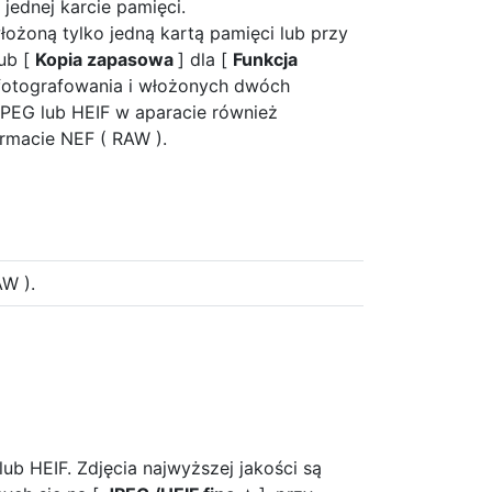
jednej karcie pamięci.
włożoną tylko jedną kartą pamięci lub przy
lub [
Kopia zapasowa
] dla [
Funkcja
fotografowania i włożonych dwóch
 JPEG lub HEIF w aparacie również
rmacie NEF ( RAW ).
AW ).
ub HEIF. Zdjęcia najwyższej jakości są