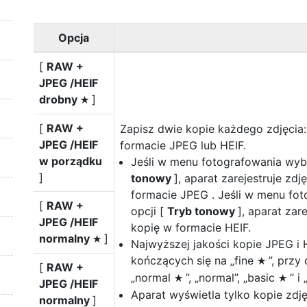
Opcja
[
RAW +
JPEG /HEIF
drobny
]
m
[
RAW +
Zapisz dwie kopie każdego zdjęcia:
JPEG /HEIF
formacie JPEG lub HEIF.
w porządku
Jeśli w menu fotografowania wyb
]
tonowy
], aparat zarejestruje zd
formacie JPEG . Jeśli w menu fo
[
RAW +
opcji [
Tryb tonowy
], aparat zar
JPEG /HEIF
kopię w formacie HEIF.
normalny
]
m
Najwyższej jakości kopie JPEG i 
kończących się na „fine
”, przy
m
[
RAW +
„normal
”, „normal”, „basic
” i 
m
m
JPEG /HEIF
Aparat wyświetla tylko kopie zd
normalny
]