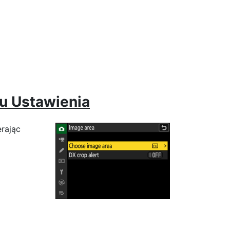
zu
Ustawienia
erając