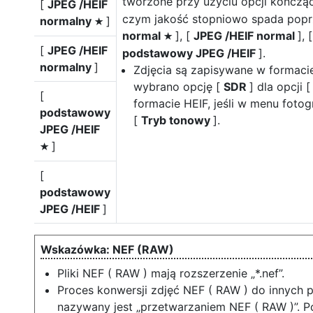
tworzone przy użyciu opcji kończąc
[
JPEG /HEIF
czym jakość stopniowo spada popr
normalny
]
m
normal
], [
JPEG /HEIF normal
], 
m
[
JPEG /HEIF
podstawowy JPEG /HEIF
].
normalny
]
Zdjęcia są zapisywane w formacie
wybrano opcję [
SDR
] dla opcji 
[
formacie HEIF, jeśli w menu foto
podstawowy
[
Tryb tonowy
].
JPEG /HEIF
]
m
[
podstawowy
JPEG /HEIF
]
NEF (RAW)
Pliki NEF ( RAW ) mają rozszerzenie „*.nef”.
Proces konwersji zdjęć NEF ( RAW ) do innych 
nazywany jest „przetwarzaniem NEF ( RAW )”. 