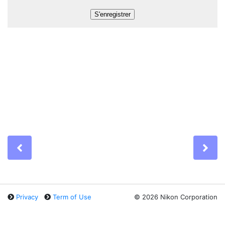
Previous
Ne
Privacy
Term of Use
©
2026 Nikon Corporation