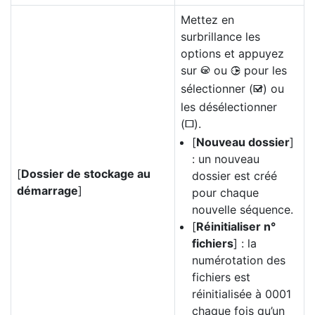
Mettez en
surbrillance les
options et appuyez
sur
ou
pour les
J
2
sélectionner (
) ou
M
les désélectionner
(
).
U
[
Nouveau dossier
]
: un nouveau
[
Dossier de stockage au
dossier est créé
démarrage
]
pour chaque
nouvelle séquence.
[
Réinitialiser n°
fichiers
] : la
numérotation des
fichiers est
réinitialisée à 0001
chaque fois qu’un