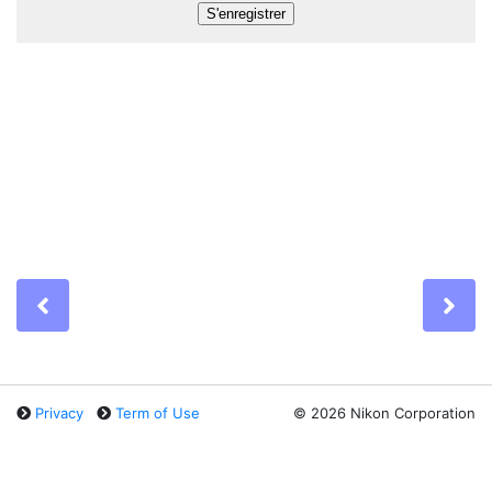
Previous
Ne
Privacy
Term of Use
©
2026 Nikon Corporation