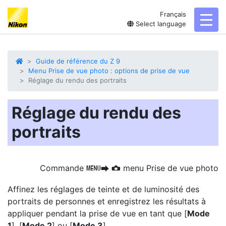
Français
toggl
Select language
Guide de référence du Z 9
Menu Prise de vue photo : options de prise de vue
Réglage du rendu des portraits
Réglage du rendu des
portraits
Commande
menu Prise de vue photo
G
U
C
Affinez les réglages de teinte et de luminosité des
portraits de personnes et enregistrez les résultats à
appliquer pendant la prise de vue en tant que [
Mode
1
], [
Mode 2
] ou [
Mode 3
].