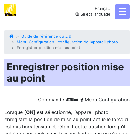
Français
toggl
Select language
Guide de référence du Z 9
Menu Configuration : configuration de l’appareil photo
Enregistrer position mise au point
Enregistrer position mise
au point
Commande
Menu Configuration
G
U
B
Lorsque [
ON
] est sélectionné, l’appareil photo
enregistre la position de mise au point actuelle
lorsqu’il
est mis hors tension et rétablit cette position lorsqu’il
est à nouveau mis sous tension. Notez que ce réglage