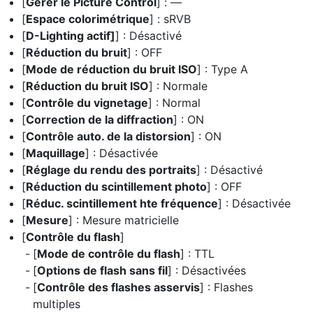
[
Gérer le Picture Control
] : —
[
Espace colorimétrique
] : sRVB
[
D-Lighting actif]
] : Désactivé
[
Réduction du bruit
] : OFF
[
Mode de réduction du bruit ISO
] : Type A
[
Réduction du bruit ISO
] : Normale
[
Contrôle du vignetage
] : Normal
[
Correction de la diffraction
] : ON
[
Contrôle auto. de la distorsion
] : ON
[
Maquillage
] : Désactivée
[
Réglage du rendu des portraits
] : Désactivé
[
Réduction du scintillement photo
] : OFF
[
Réduc. scintillement hte fréquence
] : Désactivée
[
Mesure
] : Mesure matricielle
[
Contrôle du flash
]
[
Mode de contrôle du flash
] : TTL
[
Options de flash sans fil
] : Désactivées
[
Contrôle des flashes asservis
] : Flashes
multiples