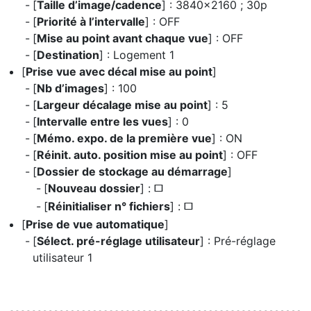
[
Taille d’image/cadence
] : 3840×2160 ; 30p
[
Priorité à l’intervalle
] : OFF
[
Mise au point avant chaque vue
] : OFF
[
Destination
] : Logement 1
[
Prise vue avec décal mise au point
]
[
Nb d’images
] : 100
[
Largeur décalage mise au point
] : 5
[
Intervalle entre les vues
] : 0
[
Mémo. expo. de la première vue
] : ON
[
Réinit. auto. position mise au point
] : OFF
[
Dossier de stockage au démarrage
]
[
Nouveau dossier
] :
U
[
Réinitialiser n° fichiers
] :
U
[
Prise de vue automatique
]
[
Sélect. pré-réglage utilisateur
] : Pré-réglage
utilisateur 1