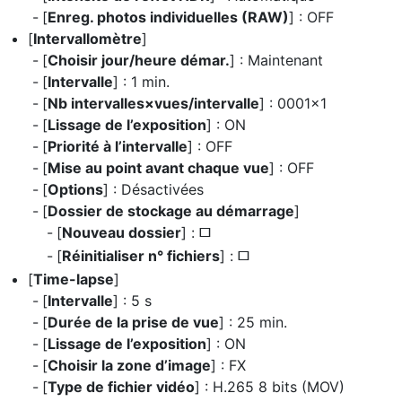
[
Enreg. photos individuelles (RAW)
] : OFF
[
Intervallomètre
]
[
Choisir jour/heure démar.
] : Maintenant
[
Intervalle
] : 1 min.
[
Nb intervalles×vues/intervalle
] : 0001×1
[
Lissage de l’exposition
] : ON
[
Priorité à l’intervalle
] : OFF
[
Mise au point avant chaque vue
] : OFF
[
Options
] : Désactivées
[
Dossier de stockage au démarrage
]
[
Nouveau dossier
] :
U
[
Réinitialiser n° fichiers
] :
U
[
Time-lapse
]
[
Intervalle
] : 5 s
[
Durée de la prise de vue
] : 25 min.
[
Lissage de l’exposition
] : ON
[
Choisir la zone d’image
] : FX
[
Type de fichier vidéo
] : H.265 8 bits (MOV)