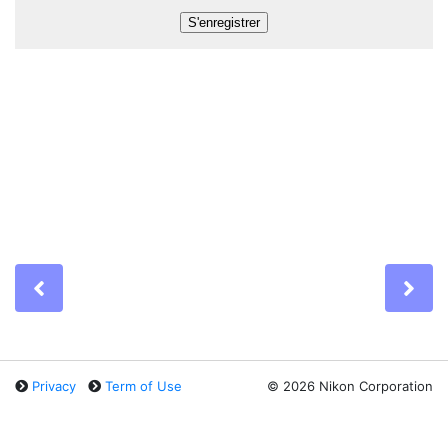
Previous
Ne
Privacy
Term of Use
©
2026 Nikon Corporation