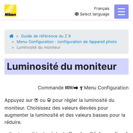
Français
toggl
Select language
Guide de référence du Z 9
Menu Configuration : configuration de l’appareil photo
Luminosité du moniteur
Luminosité du moniteur
Commande
Menu Configuration
G
U
B
Appuyez sur
ou
pour régler la
luminosité du
1
3
moniteur
. Choisissez des valeurs élevées pour
augmenter la luminosité et des valeurs basses pour la
réduire.