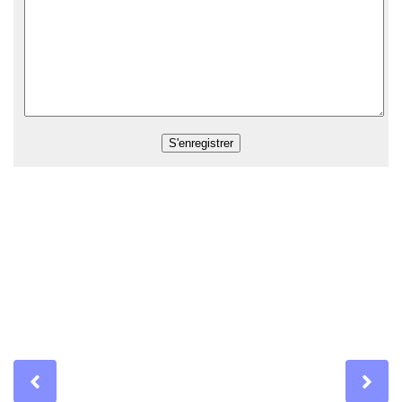
Previous
Ne