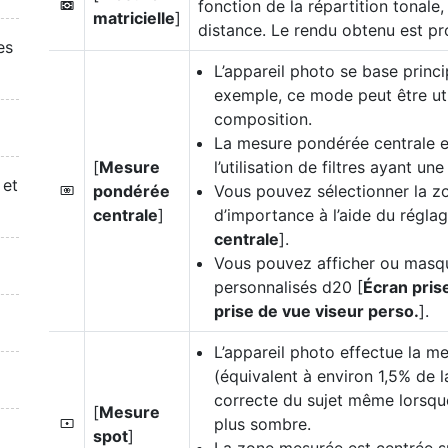
fonction de la répartition tonale,
L
matricielle
]
distance. Le rendu obtenu est pro
es
L’appareil photo se base princi
exemple, ce mode peut être uti
composition.
La mesure pondérée centrale 
[
Mesure
l’utilisation de filtres ayant u
 et
pondérée
Vous pouvez sélectionner la zon
M
centrale
]
d’importance à l’aide du régla
centrale
].
Vous pouvez afficher ou masqu
personnalisés d20 [
Écran pris
prise de vue viseur perso.
].
L’appareil photo effectue la m
(équivalent à environ 1,5% de l
correcte du sujet même lorsque
[
Mesure
plus sombre.
N
spot
]