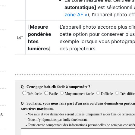
La zone mesurée est centrée sur
automatique]
est sélectionné
zone AF
), l’appareil photo e
[
Mesure
L’appareil photo accorde plus d’
pondérée
cette option pour conserver plus 
t
htes
exemple lorsque vous photographi
lumières
]
des projecteurs.
es