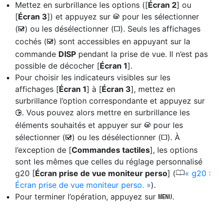
Mettez en surbrillance les options ([
Écran 2
] ou
[
Écran 3
]) et appuyez sur
pour les sélectionner
J
(
) ou les désélectionner (
). Seuls les affichages
M
U
cochés (
) sont accessibles en appuyant sur la
M
commande
DISP
pendant la prise de vue. Il n’est pas
possible de décocher [
Écran 1
].
Pour choisir les indicateurs visibles sur les
affichages [
Écran 1
] à [
Écran 3
], mettez en
surbrillance l’option correspondante et appuyez sur
. Vous pouvez alors mettre en surbrillance les
2
éléments souhaités et appuyer sur
pour les
J
sélectionner (
) ou les désélectionner (
). À
M
U
l’exception de [
Commandes tactiles
], les options
sont les mêmes que celles du réglage personnalisé
0
g20 [
Écran prise de vue moniteur perso
] (
g20 :
Écran prise de vue moniteur perso.
).
Pour terminer l’opération, appuyez sur
.
G