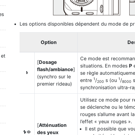
es
Les options disponibles dépendent du mode de pr
Option
Des
 et
Ce mode est recommand
[
Dosage
situations. En modes
P
flash/ambiance
]
se règle automatiqueme
I
(synchro sur le
1
1
entre
/
s (ou
/
s
200
8000
premier rideau)
synchronisation ultra-r
Utilisez ce mode pour ré
se déclenche ou le témo
rouges s’allume avant la
l’effet « yeux rouges ».
[
Atténuation
Il est possible que vo
des yeux
J