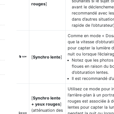
souhaités si le sujet 
rouges
]
avant le déclenchemen
recommandé avec les
dans d’autres situati
rapide de l’obturateur)
Comme en mode « Dosag
que la vitesse d’obtura
pour capter la lumière d
nuit ou lorsque l’éclairag
[
Synchro lente
]
L
Notez que les photos 
floues en raison du b
d’obturation lentes.
Il est recommandé d’ut
Utilisez ce mode pour in
l’arrière-plan à un portr
[
Synchro lente
rouges est associée à d
+ yeux rouges
]
lentes pour capter la lum
(atténuation des
pendant la nuit ou lorsqu
K