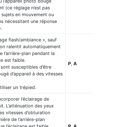
ou l’appareil photo bouge
t (ce réglage n’est pas
 sujets en mouvement ou
ons nécessitant une réponse
.
e flash/ambiance », sauf
tion ralentit automatiquement
e l’arrière-plan pendant la
e est faible.
P
,
A
sont susceptibles d’être
ougé d’appareil à des vitesses
iliser un trépied.
corporer l’éclairage de
ait. L’atténuation des yeux
es vitesses d’obturation
ière de l’arrière-plan
e l’éclairage est faible.
P
,
A