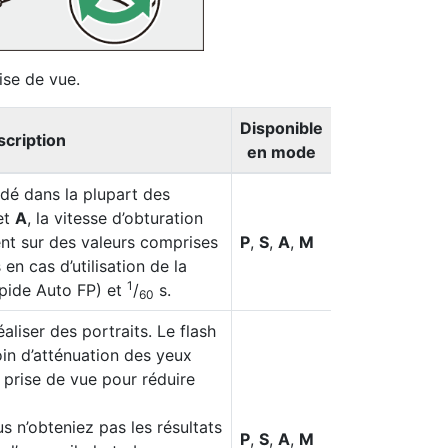
ise de vue.
Disponible
cription
en mode
é dans la plupart des
et
A
, la vitesse d’obturation
nt sur des valeurs comprises
P
,
S
,
A
,
M
 en cas d’utilisation de la
1
apide Auto FP) et
/
s.
60
aliser des portraits. Le flash
in d’atténuation des yeux
 prise de vue pour réduire
us n’obteniez pas les résultats
P
,
S
,
A
,
M