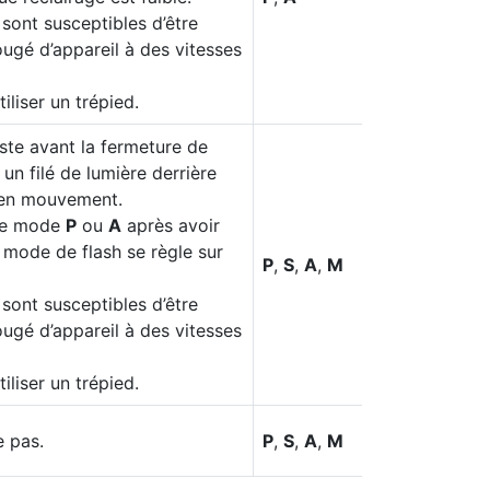
sont susceptibles d’être
ougé d’appareil à des vitesses
iliser un trépied.
uste avant la fermeture de
i un filé de lumière derrière
 en mouvement.
 le mode
P
ou
A
après avoir
e mode de flash se règle sur
P
,
S
,
A
,
M
sont susceptibles d’être
ougé d’appareil à des vitesses
iliser un trépied.
e pas.
P
,
S
,
A
,
M