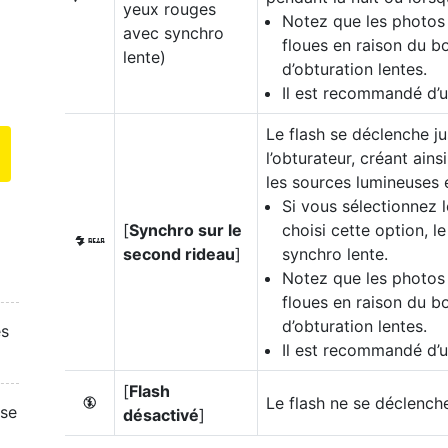
yeux rouges
Notez que les photos 
avec synchro
floues en raison du b
lente)
d’obturation lentes.
Il est recommandé d’ut
Le flash se déclenche j
l’obturateur, créant ains
les sources lumineuses
Si vous sélectionnez
[
Synchro sur le
choisi cette option, l
M
second rideau
]
synchro lente.
Notez que les photos 
floues en raison du b
d’obturation lentes.
es
Il est recommandé d’ut
[
Flash
Le flash ne se déclench
s
ise
désactivé
]