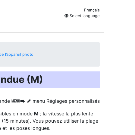
Français
Select language
e l’appareil photo
tendue (M)
ande
menu Réglages personnalisés
G
U
A
ibles
en mode
M
; la vitesse la plus lente
 (15 minutes). Vous pouvez utiliser la plage
 et les poses longues.