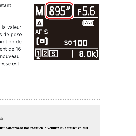
stant
 la valeur
ps de pose
uration de
ent de 16
 nouveau
tesse est