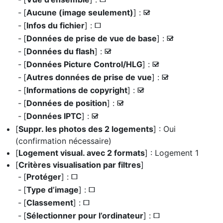
U
[
Aucune (image seulement)
] :
M
[
Infos du fichier
] :
U
[
Données de prise de vue de base
] :
M
[
Données du flash
] :
M
[
Données Picture Control/HLG
] :
M
[
Autres données de prise de vue
] :
M
[
Informations de copyright
] :
M
[
Données de position
] :
M
[
Données IPTC
] :
M
[
Suppr. les photos des 2 logements
] : Oui
(confirmation nécessaire)
[
Logement visual. avec 2 formats
] : Logement 1
[
Critères visualisation par filtres
]
[
Protéger
] :
U
[
Type d’image
] :
U
[
Classement
] :
U
[
Sélectionner pour l’ordinateur
] :
U