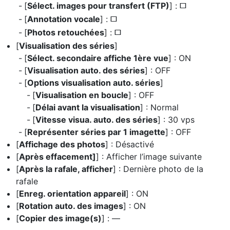
[
Sélect. images pour transfert (FTP)
] :
U
[
Annotation vocale
] :
U
[
Photos retouchées
] :
U
[
Visualisation des séries
]
[
Sélect. secondaire affiche 1ère vue
] : ON
[
Visualisation auto. des séries
] : OFF
[
Options visualisation auto. séries
]
[
Visualisation en boucle
] : OFF
[
Délai avant la visualisation
] : Normal
[
Vitesse visua. auto. des séries
] : 30 vps
[
Représenter séries par 1 imagette
] : OFF
[
Affichage des photos
] : Désactivé
[
Après effacement]
] : Afficher l’image suivante
[
Après la rafale, afficher
] : Dernière photo de la
rafale
[
Enreg. orientation appareil
] : ON
[
Rotation auto. des images
] : ON
[
Copier des image(s)
] : —