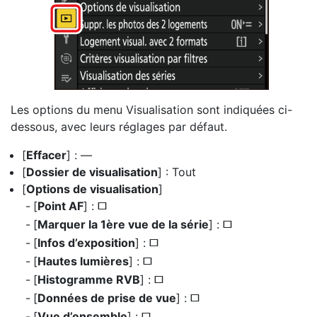
Les options du menu Visualisation sont indiquées ci-
dessous, avec leurs réglages par défaut.
[
Effacer
] : —
[
Dossier de visualisation
] : Tout
[
Options de visualisation
]
[
Point AF
] :
U
[
Marquer la 1ère vue de la série
] :
U
[
Infos d’exposition
] :
U
[
Hautes lumières
] :
U
[
Histogramme RVB
] :
U
[
Données de prise de vue
] :
U
[
Vue d’ensemble
] :