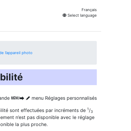
Français
Select language
e l’appareil photo
bilité
ande
menu Réglages personnalisés
G
U
A
1
lité
sont effectuées par incréments de
/
3
ellement n’est pas disponible avec le réglage
ponible la plus proche.