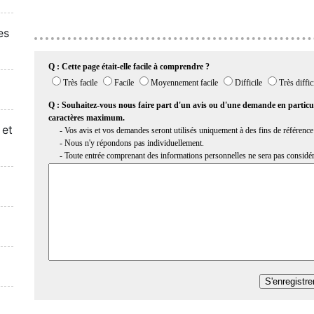
es
 et