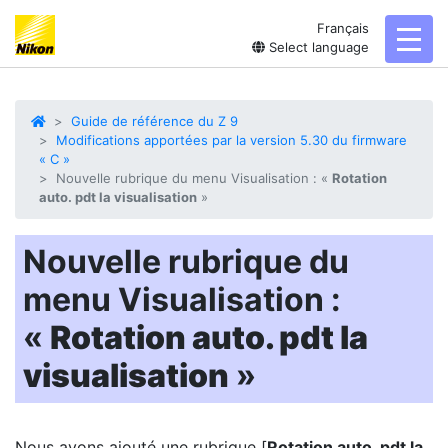
Français
toggl
Select language
Guide de référence du Z 9
Modifications apportées par la version 5.30 du firmware
« C »
Nouvelle rubrique du menu Visualisation : «
Rotation
auto. pdt la visualisation
»
Nouvelle rubrique du
menu Visualisation :
«
Rotation auto. pdt la
visualisation
»
Nous avons ajouté une rubrique [
Rotation auto. pdt la