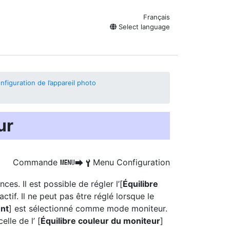
Français
Select language
figuration de l’appareil photo
ur
Commande
Menu Configuration
G
U
B
ces. Il est possible de régler l’[
Équilibre
ctif. Il ne peut pas être réglé lorsque le
nt
] est sélectionné comme mode moniteur.
elle de l’ [
Équilibre couleur du moniteur
]