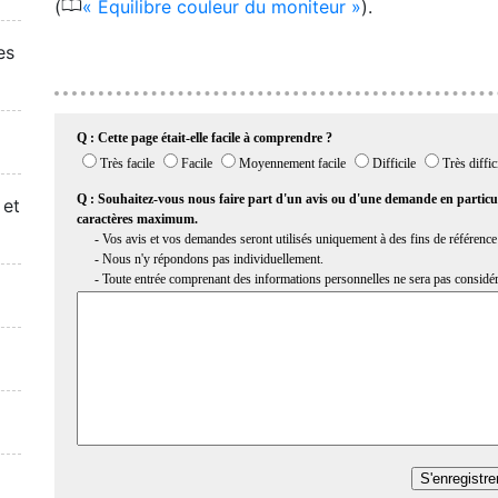
0
(
Équilibre couleur du moniteur
).
es
 et