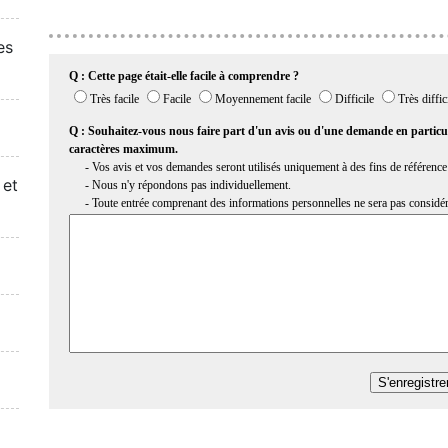
es
 et