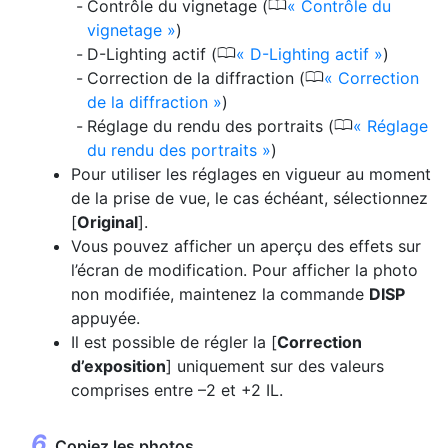
0
Contrôle du vignetage (
Contrôle du
vignetage
)
0
D-Lighting actif (
D-Lighting actif
)
0
Correction de la diffraction (
Correction
de la diffraction
)
0
Réglage du rendu des portraits (
Réglage
du rendu des portraits
)
Pour utiliser les réglages en vigueur au moment
de la prise de vue, le cas échéant, sélectionnez
[
Original
].
Vous pouvez afficher un aperçu des effets sur
l’écran de modification. Pour afficher la photo
non modifiée, maintenez la commande
DISP
appuyée.
Il est possible de régler la [
Correction
d’exposition
] uniquement sur des valeurs
comprises entre –2 et +2 IL.
Copiez les photos.