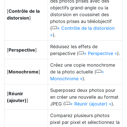
des photos prises avec des
objectifs grand-angle ou la
[
Contrôle de la
distorsion en coussinet des
distorsion
]
photos prises au téléobjectif
0
(
Contrôle de la distorsion
).
Réduisez les effets de
[
Perspective
]
0
perspective (
Perspective
).
Créez une copie monochrome
0
[
Monochrome
]
de la photo actuelle (
Monochrome
).
Superposez deux photos pour
[
Réunir
en créer une nouvelle au format
(ajouter)
]
0
JPEG (
Réunir (ajouter)
).
Comparez plusieurs photos
pixel par pixel et sélectionnez la