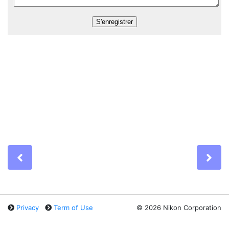
Previous
Ne
Privacy
Term of Use
©
2026 Nikon Corporation