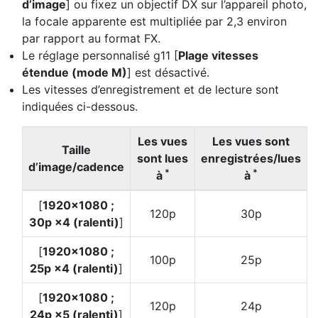
d’image
] ou fixez un objectif DX sur l’appareil photo,
la focale apparente est multipliée par 2,3 environ
par rapport au format FX.
Le réglage personnalisé g11 [
Plage vitesses
étendue (mode M)
] est désactivé.
Les vitesses d’enregistrement et de lecture sont
indiquées ci-dessous.
Les vues
Les vues sont
Taille
sont lues
enregistrées/lues
d’image/cadence
*
*
à
à
[
1920×1080 ;
120p
30p
30p ×4 (ralenti)
]
[
1920×1080 ;
100p
25p
25p ×4 (ralenti)
]
[
1920×1080 ;
120p
24p
24p ×5 (ralenti)
]