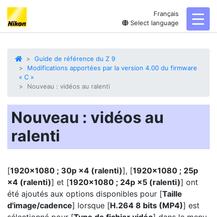
Français
toggl
Select language
Guide de référence du Z 9
Modifications apportées par la version 4.00 du firmware
« C »
Nouveau : vidéos au ralenti
Nouveau : vidéos au
ralenti
[
1920×1080 ; 30p ×4 (ralenti)
], [
1920×1080 ; 25p
×4 (ralenti)
] et [
1920×1080 ; 24p ×5 (ralenti)
] ont
été ajoutés aux options disponibles pour [
Taille
d'image/cadence
] lorsque [
H.264 8 bits (MP4)
] est