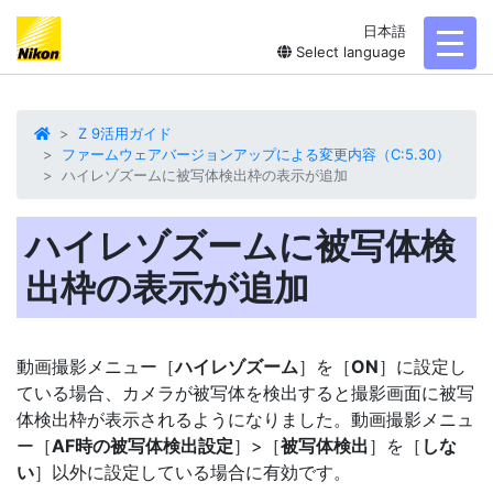
日本語
toggl
Select language
Z 9活用ガイド
ファームウェアバージョンアップによる変更内容（C:5.30）
ハイレゾズームに被写体検出枠の表示が追加
ハイレゾズームに被写体検
出枠の表示が追加
動画撮影メニュー［
ハイレゾズーム
］を［
ON
］に設定し
ている場合、カメラが被写体を検出すると撮影画面に被写
体検出枠が表示されるようになりました。動画撮影メニュ
ー［
AF時の被写体検出設定
］>［
被写体検出
］を［
しな
い
］以外に設定している場合に有効です。