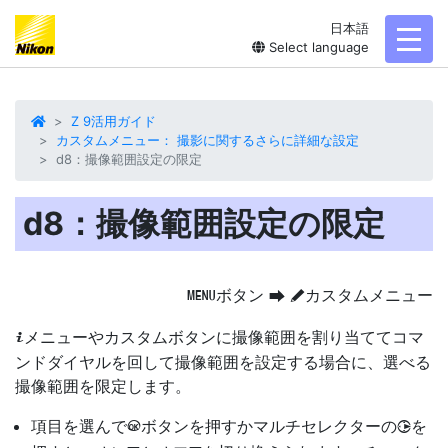
日本語
toggl
Select language
Z 9活用ガイド
カスタムメニュー： 撮影に関するさらに詳細な設定
d8：撮像範囲設定の限定
d8：撮像範囲設定の限定
ボタン
カスタムメニュー
G
U
A
メニューやカスタムボタンに撮像範囲を割り当ててコマ
i
ンドダイヤルを回して撮像範囲を設定する場合に、選べる
撮像範囲を限定
します。
項目を選んで
ボタンを押すかマルチセレクターの
を
J
2