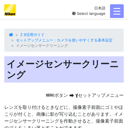
日本語
toggl
Select language
Z 9活用ガイド
セットアップメニュー：カメラを使いやすくする基本設定
イメージセンサークリーニング
イメージセンサークリーニ
ング
ボタン
セットアップメニュー
G
U
B
レンズを取り付けるときなどに、撮像素子前面にゴミやほ
こりが付くと、画像に影が写り込むことがあります。
イメ
ージセンサークリーニング
を作動させると、撮像素子前面
のゴミをふるい落とすことができます。