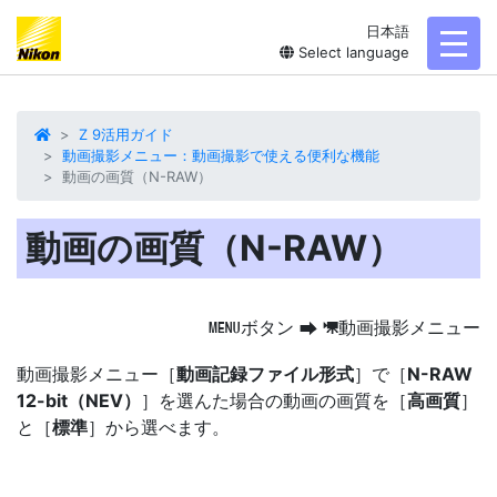
日本語
toggl
Select language
Z 9活用ガイド
動画撮影メニュー：動画撮影で使える便利な機能
動画の画質（N-RAW）
動画の画質（N-RAW）
ボタン
動画撮影メニュー
G
U
1
動画撮影メニュー［
動画記録ファイル形式
］で［
N-RAW
12-bit（NEV）
］を選んた場合の
動画の画質
を［
高画質
］
と［
標準
］から選べます。