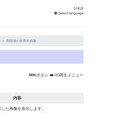
日本語
Select language
能
削除後の次再生画像
ボタン
再生メニュー
G
U
D
内容
影した画像を表示します。