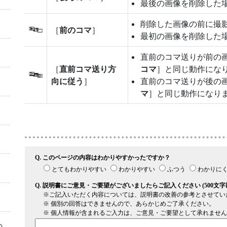
最後の画像を削除した
削除した画像の前に撮
［
前のコマ
］
T
最初の画像を削除した
直前のコマ送りが前の
［
直前コマ送り方
コマ
］と同じ動作にな
U
向に従う
］
直前のコマ送りが後の
マ
］と同じ動作になり
の