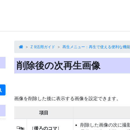
Z 9活用ガイド
再生メニュー：再生で使える便利な機
削除後の次再生画像
画像を削除した後に表示する画像
を設定できます。
項目
削除した画像の次に撮
［
後ろのコマ
］
S