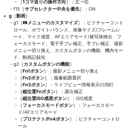
［
1コマ送りの操作方向
］：左
右
V
f15［
サブセレクター中央を優先
］：ON
g
［
動画
］
g1［
メニューのカスタマイズ
］：ピクチャーコント
i
ロール、ホワイトバランス、画像サイズ/フレームレ
ート、マイク感度、AFエリアモード/被写体検出、フ
ォーカスモード、電子手ブレ補正、手ブレ補正、撮影
メニュー切り換え、カスタムボタンの機能、機内モー
ド、動画記録先
g2［
カスタムボタンの機能
］
［
Fn1ボタン
］：撮影メニュー切り換え
［
Fn2ボタン
］：撮像範囲選択
［
Fn3ボタン
］：ライブビュー情報表示の消灯
［
縦位置Fnボタン
］：露出補正
［
縦位置ISO感度ボタン
］：ISO感度
［
フォーカスモードボタン
］：フォーカスモー
ド/AFエリアモード
［
プロテクト/Fn4ボタン
］：ピクチャーコントロ
ール