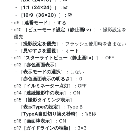
M
［
1:1（24×24）
］：
M
［
16:9（36×20）
］：
M
d9［
連番モード
］：する
d10 ［
ビューモード設定（静止画Lv）
］：撮影設定を
優先
［
撮影設定を優先
］：フラッシュ使用時を含まない
［
見やすさを重視
］：オート
d11［
スターライトビュー（静止画Lv）
］：OFF
d12［
赤色画面表示
］
［
表示モードの選択
］：しない
［
赤色画面表示の明るさ
］：0
d13［
イルミネーター点灯
］：OFF
d14［
連続撮影中の表示
］：ON
d15 ［
撮影タイミング表示
］
［
表示Typeの設定
］：Type B
［
TypeA自動切り換え秒時
］：1/6秒
d16［
画面枠表示
］：ON
d17［
ガイドラインの種類
］：3×3