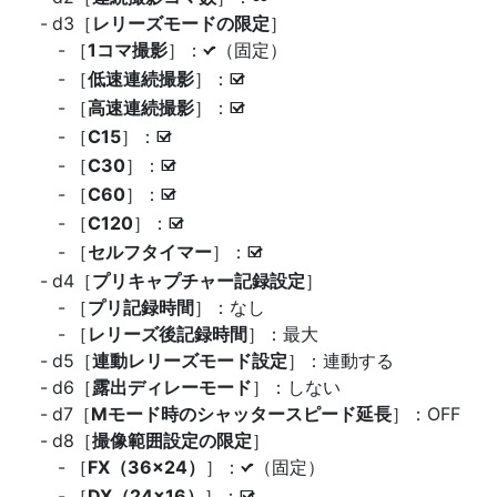
d3［
レリーズモードの限定
］
［
1コマ撮影
］：
（固定）
L
［
低速連続撮影
］：
M
［
高速連続撮影
］：
M
［
C15
］：
M
［
C30
］：
M
［
C60
］：
M
［
C120
］：
M
［
セルフタイマー
］：
M
d4［
プリキャプチャー記録設定
］
［
プリ記録時間
］：なし
［
レリーズ後記録時間
］：最大
d5［
連動レリーズモード設定
］：連動する
d6［
露出ディレーモード
］：しない
d7［
Mモード時のシャッタースピード延長
］：OFF
d8［
撮像範囲設定の限定
］
［
FX（36×24）
］：
（固定）
L
［
DX（24×16）
］：