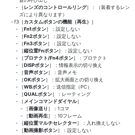
［
レンズのコントロールリング
］：（装着するレン
ズにより異なります）
f3［
カスタムボタンの機能（再生）
］
［
Fn1ボタン
］：設定しない
［
Fn2ボタン
］：設定しない
［
Fn3ボタン
］：設定しない
［
縦位置Fnボタン
］：設定しない
［
プロテクト/Fn4ボタン
］：プロテクト
［
DISPボタン
］：情報表示の切り換え
［
音声ボタン
］：音声メモ
［
OKボタン
］：拡大画面との切り換え
［
WBボタン
］：送信指定（PC）
［
QUALボタン
］：レーティング
［
メインコマンドダイヤル
］
［
画像送り
］：1コマ
［
動画再生
］：10フレーム
［
縦位置マルチセレクター
］：入れ換えしない
［
動画撮影ボタン
］：設定しない