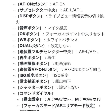
［
AF-ONボタン
］：AF-ON
［
サブセレクター中央
］：AE-L/AF-L
［
DISPボタン
］：ライブビュー情報表示の切り換
え
［
音声ボタン
］：マイク感度
［
OKボタン
］：フォーカスポイント中央リセット
［
WBボタン
］：ホワイトバランス
［
QUALボタン
］：設定しない
［
縦位置マルチセレクター中央
］：AE-L/AF-L
［
再生ボタン
］：再生
［
動画撮影ボタン
］：動画撮影
［
縦位置AF-ONボタン
］：AF-ONボタンと同じ
［
ISO感度ボタン
］：ISO感度
［
露出補正ボタン
］：露出補正
［
シャッターボタン
］：設定しない
［
コマンドダイヤル
］
［
露出設定
］：
A
：
Av/
--、
M
：
Av/
Tv
3
y
3
y
［
フォーカスモード/AFエリアモード設定
］：