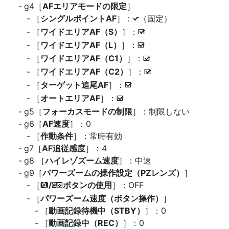
g4［
AFエリアモードの限定
］
［
シングルポイントAF
］：
（固定）
L
［
ワイドエリアAF（S）
］：
M
［
ワイドエリアAF（L）
］：
M
［
ワイドエリアAF（C1）
］：
M
［
ワイドエリアAF（C2）
］：
M
［
ターゲット追尾AF
］：
M
［
オートエリアAF
］：
M
g5［
フォーカスモードの制限
］：制限しない
g6［
AF速度
］：0
［
作動条件
］：常時有効
g7［
AF追従感度
］：4
g8 ［
ハイレゾズーム速度
］：中速
g9［
パワーズームの操作設定（PZレンズ）
］
［
/
ボタンの使用
］：OFF
x
w
［
パワーズーム速度（ボタン操作）
］
［
動画記録待機中（STBY）
］：0
［
動画記録中（REC）
］：0