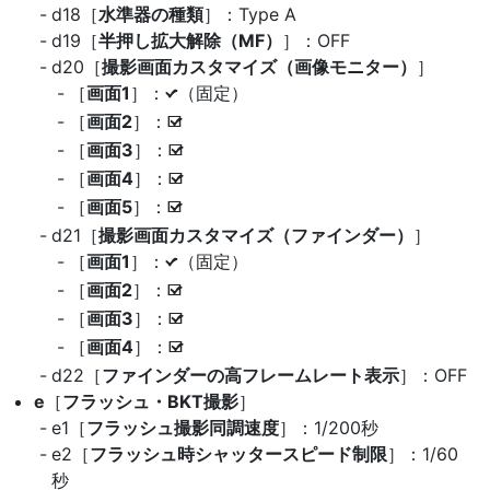
d18［
水準器の種類
］：Type A
d19［
半押し拡大解除（MF）
］：OFF
d20［
撮影画面カスタマイズ（画像モニター）
］
［
画面1
］：
（固定）
L
［
画面2
］：
M
［
画面3
］：
M
［
画面4
］：
M
［
画面5
］：
M
d21［
撮影画面カスタマイズ（ファインダー）
］
［
画面1
］：
（固定）
L
［
画面2
］：
M
［
画面3
］：
M
［
画面4
］：
M
d22［
ファインダーの高フレームレート表示
］：OFF
e
［
フラッシュ・BKT撮影
］
e1［
フラッシュ撮影同調速度
］：1/200秒
e2［
フラッシュ時シャッタースピード制限
］：1/60
秒