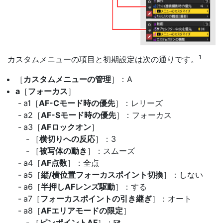
1
カスタムメニューの項目と初期設定は次の通りです。
［
カスタムメニューの管理
］：A
a
［
フォーカス
］
a1［
AF-Cモード時の優先
］：レリーズ
a2［
AF-Sモード時の優先
］：フォーカス
a3［
AFロックオン
］
［
横切りへの反応
］：3
［
被写体の動き
］：スムーズ
a4［
AF点数
］：全点
a5［
縦/横位置フォーカスポイント切換
］：しない
a6［
半押しAFレンズ駆動
］：する
a7［
フォーカスポイントの引き継ぎ
］：オート
a8［
AFエリアモードの限定
］
［
ピンポイントAF
］：