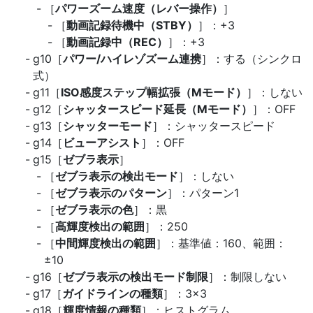
［
パワーズーム速度（レバー操作）
］
［
動画記録待機中（STBY）
］：+3
［
動画記録中（REC）
］：+3
g10［
パワー/ハイレゾズーム連携
］：する（シンクロ
式）
g11［
ISO感度ステップ幅拡張（Mモード）
］：しない
g12［
シャッタースピード延長（Mモード）
］：OFF
g13［
シャッターモード
］：シャッタースピード
g14［
ビューアシスト
］：OFF
g15［
ゼブラ表示
］
［
ゼブラ表示の検出モード
］：しない
［
ゼブラ表示のパターン
］：パターン1
［
ゼブラ表示の色
］：黒
［
高輝度検出の範囲
］：250
［
中間輝度検出の範囲
］：基準値：160、範囲：
±10
g16［
ゼブラ表示の検出モード制限
］：制限しない
g17［
ガイドラインの種類
］：3×3
g18［
輝度情報の種類
］：ヒストグラム