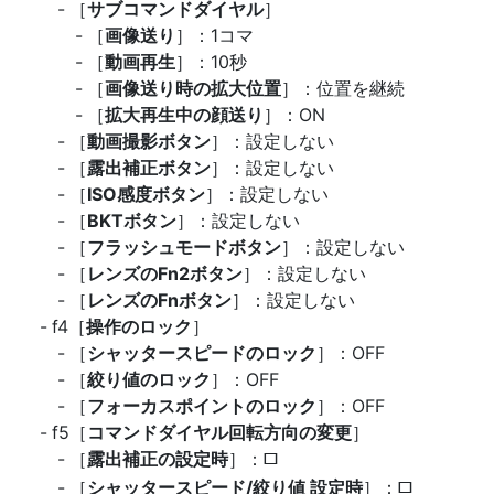
［
サブコマンドダイヤル
］
［
画像送り
］：1コマ
［
動画再生
］：10秒
［
画像送り時の拡大位置
］：位置を継続
［
拡大再生中の顔送り
］：ON
［
動画撮影ボタン
］：設定しない
［
露出補正ボタン
］：設定しない
［
ISO感度ボタン
］：設定しない
［
BKTボタン
］：設定しない
［
フラッシュモードボタン
］：設定しない
［
レンズのFn2ボタン
］：設定しない
［
レンズのFnボタン
］：設定しない
f4［
操作のロック
］
［
シャッタースピードのロック
］：OFF
［
絞り値のロック
］：OFF
［
フォーカスポイントのロック
］：OFF
f5［
コマンドダイヤル回転方向の変更
］
［
露出補正の設定時
］：
U
［
シャッタースピード/絞り値 設定時
］：
U