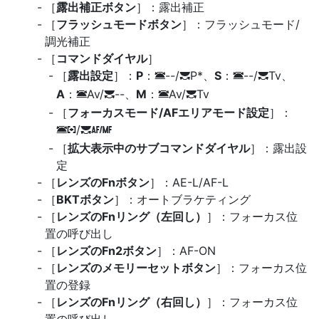
［
露出補正ボタン
］：露出補正
［
フラッシュモードボタン
］：フラッシュモード/
調光補正
［
コマンドダイヤル
］
［
露出設定
］：
P
：
--/
P*、
S
：
--/
Tv、
3
y
3
y
A
：
Av/
--、
M
：
Av/
Tv
3
y
3
y
［
フォーカスモード/AFエリアモード設定
］：
/
3
t
y
s
［
拡大表示中のサブコマンドダイヤル
］：露出設
定
［
レンズのFnボタン
］：AE-L/AF-L
［
BKTボタン
］：オートブラケティング
［
レンズのFnリング（左回し）
］：フォーカス位
置の呼び出し
［
レンズのFn2ボタン
］：AF-ON
［
レンズのメモリーセットボタン
］：フォーカス位
置の登録
［
レンズのFnリング（右回し）
］：フォーカス位
置の呼び出し