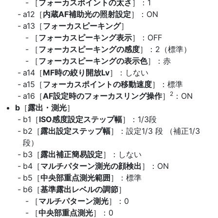
［
フォーカスポイントの太さ
］：1
a12［
内蔵AF補助光の照射設定
］：ON
a13［
フォーカスピーキング
］
［
フォーカスピーキング表示
］：OFF
［
フォーカスピーキングの感度
］：2（標準）
［
フォーカスピーキングの表示色
］：赤
a14［
MF時の絞り開放Lv
］：しない
a15［
フォーカスポイントの移動速度
］：標準
2
a16［
AF設定時のフォーカスリング操作
］
：ON
b
［
露出・測光
］
b1［
ISO感度設定ステップ幅
］：1/3段
b2［
露出設定ステップ幅
］：設定1/3 段 （補正1/3
段）
b3［
露出補正簡易設定
］：しない
b4［
マルチパターン測光の顔検出
］：ON
b5［
中央部重点測光範囲
］：標準
b6［
基準露出レベルの調節
］
［
マルチパターン測光
］：0
［
中央部重点測光
］：0