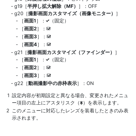
g19［
半押し拡大解除（MF）
］：OFF
g20［
撮影画面カスタマイズ（画像モニター）
］
［
画面1
］：
（固定）
L
［
画面2
］：
M
［
画面3
］：
M
［
画面4
］：
M
g21［
撮影画面カスタマイズ（ファインダー）
］
［
画面1
］：
（固定）
L
［
画面2
］：
M
［
画面3
］：
M
g22［
動画撮影中の赤枠表示
］：ON
設定内容が初期設定と異なる場合、変更されたメニュ
ー項目の左上にアスタリスク（
）を表示します。
U
このメニューに対応したレンズを装着したときのみ表
示されます。