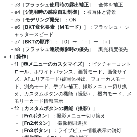
e3［
フラッシュ使用時の露出補正
］：全体を補正
e4［
使用時の感度自動制御
］：被写体と背景
c
e5［
モデリング発光
］：ON
e6［
BKT変化要素（Mモード）
］：フラッシュ・ シ
ャッタースピード
e7［
BKTの順序
］：［0］
［－］
［+］
V
V
e8［
フラッシュ連続撮影時の優先
］：調光精度優先
f
［
操作
］
f1［
メニューのカスタマイズ
］：ピクチャーコント
i
ロール、ホワイトバランス、画質モード、画像サイ
ズ、AFエリアモード/被写体検出、フォーカスモー
ド、測光モード、手ブレ補正、撮影メニュー切り換
え、カスタムボタンの機能（撮影）、機内モード、メ
モリーカード情報表示
f2［
カスタムボタンの機能（撮影）
］
［
Fn1ボタン
］：撮影メニュー切り換え
［
Fn2ボタン
］：撮像範囲選択
［
Fn3ボタン
］：ライブビュー情報表示の消灯