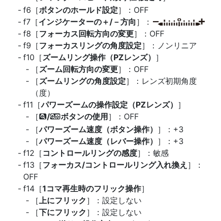
f6［
ボタンのホールド設定
］：OFF
f7［
インジケーターの＋/－方向
］：
f8［
フォーカス回転方向の変更
］：OFF
f9［
フォーカスリングの角度設定
］：ノンリニア
f10［
ズームリング操作（PZレンズ）
］
［
ズーム回転方向の変更
］：OFF
［
ズームリングの角度設定
］：レンズ初期角度
（度）
f11［
パワーズームの操作設定（PZレンズ）
］
［
/
ボタンの使用
］：OFF
x
w
［
パワーズーム速度（ボタン操作）
］：+3
［
パワーズーム速度（レバー操作）
］：+3
f12［
コントロールリングの感度
］：敏感
f13［
フォーカス/コントロールリング入れ換え
］：
OFF
f14［
1コマ再生時のフリック操作
］
［
上にフリック
］：設定しない
［
下にフリック
］：設定しない