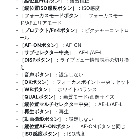
［
縦位置Fnボタン
］：露出補正
［
縦位置ISO感度ボタン
］：ISO感度
［
フォーカスモードボタン
］：フォーカスモー
ド/AFエリアモード
［
プロテクト/Fn4ボタン
］：ピクチャーコントロ
ール
［
AF-ONボタン
］：AF-ON
［
サブセレクター中央
］：AE-L/AF-L
［
DISPボタン
］：ライブビュー情報表示の切り換
え
［
音声ボタン
］：設定しない
［
OKボタン
］：フォーカスポイント中央リセット
［
WBボタン
］：ホワイトバランス
［
QUALボタン
］：画質モード/画像サイズ
［
縦位置マルチセレクター中央
］：AE-L/AF-L
［
再生ボタン
］：再生
［
動画撮影ボタン
］：設定しない
［
縦位置AF-ONボタン
］：AF-ONボタンと同じ
［
ISO感度ボタン
］：ISO感度