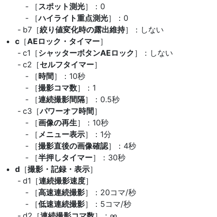
［
スポット測光
］：0
［
ハイライト重点測光
］：0
b7［
絞り値変化時の露出維持
］：しない
c
［
AEロック・タイマー
］
c1［
シャッターボタンAEロック
］：しない
c2［
セルフタイマー
］
［
時間
］：10秒
［
撮影コマ数
］：1
［
連続撮影間隔
］：0.5秒
c3［
パワーオフ時間
］
［
画像の再生
］：10秒
［
メニュー表示
］：1分
［
撮影直後の画像確認
］：4秒
［
半押しタイマー
］：30秒
d
［
撮影・記録・表示
］
d1［
連続撮影速度
］
［
高速連続撮影
］：20コマ/秒
［
低速連続撮影
］：5コマ/秒
d2［
連続撮影コマ数
］：∞