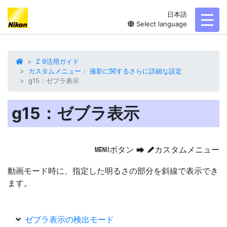
日本語
toggl
Select language
Z 9活用ガイド
カスタムメニュー： 撮影に関するさらに詳細な設定
g15：ゼブラ表示
g15：ゼブラ表示
ボタン
カスタムメニュー
G
U
A
動画モード時に、指定した明るさの部分を
斜線で表示
でき
ます。
ゼブラ表示の検出モード