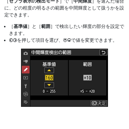
［
ゼブラ表示の検出モード
］で［
中間輝度
］を選んだ場合
に、どの程度の明るさの範囲を中間輝度として扱うかを設
定できます。
［
基準値
］と［
範囲
］で検出したい輝度の部分を設定で
きます。
を押して項目を選び、
で値を変更できます。
4
2
1
3