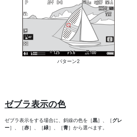
パターン2
ゼブラ表示の色
ゼブラ表示をする場合に、斜線の色を［
黒
］、［
グレ
ー
］、［
赤
］、［
緑
］、［
青
］から選べます。